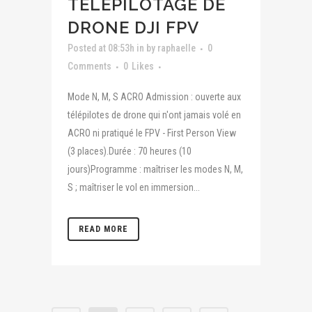
TÉLÉPILOTAGE DE
DRONE DJI FPV
Posted at 08:53h
in
by
raphaelle
0
Comments
0
Likes
Mode N, M, S ACRO Admission : ouverte aux
télépilotes de drone qui n'ont jamais volé en
ACRO ni pratiqué le FPV - First Person View
(3 places).Durée : 70 heures (10
jours)Programme : maîtriser les modes N, M,
S ; maîtriser le vol en immersion...
READ MORE