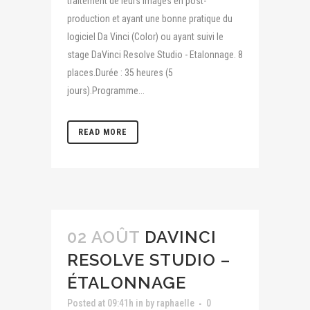
traitement de leurs images en post-
production et ayant une bonne pratique du
logiciel Da Vinci (Color) ou ayant suivi le
stage DaVinci Resolve Studio - Etalonnage. 8
places.Durée : 35 heures (5
jours).Programme...
READ MORE
02 AOÛT
DAVINCI
RESOLVE STUDIO –
ÉTALONNAGE
Posted at 09:41h
in
by
raphaelle
0