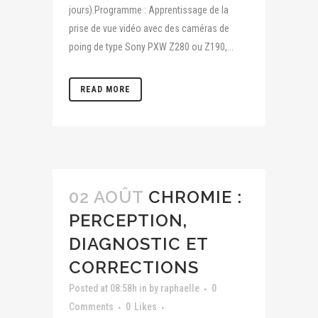
jours).Programme : Apprentissage de la
prise de vue vidéo avec des caméras de
poing de type Sony PXW Z280 ou Z190,...
READ MORE
02 AOÛT
CHROMIE :
PERCEPTION,
DIAGNOSTIC ET
CORRECTIONS
Posted at 08:58h
in
by
raphaelle
0
Comments
0
Likes