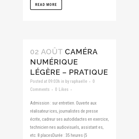
READ MORE
02 AOÛT
CAMÉRA
NUMÉRIQUE
LÉGÈRE – PRATIQUE
Posted at 09:03h
in
by
raphaelle
0
Comments
0
Likes
Admission : sur entretien. Ouverte aux
réalisateur·ices, journalistes de presse
écrite, cadreur·ses autodidactes en exercice,
technicien·nes audiovisuels, assistant·es,
etc. 8 placesDurée : 35 heures (5