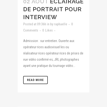
02 AOÛT
ÉCLAIRAGE
DE PORTRAIT POUR
INTERVIEW
Posted at 09:36h
in
by
raphaelle
0
Comments
0
Likes
Admission : sur entretien. Ouverte aux
opérateur·rices audiovisuel·les ou
réalisateur·rices opérateur·rices de prises de
vue vidéo confirmé·es, JRI, photographes
ayant une pratique du tournage vidéo...
READ MORE