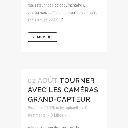
réalisateur·rices de documentaires,
cadreur·ses, assistant·es-réalisateur·rices,
assistant·es-vidéo, JRI...
READ MORE
02 AOÛT
TOURNER
AVEC LES CAMÉRAS
GRAND-CAPTEUR
Posted at 09:12h
in
by
raphaelle
0
Comments
0
Likes
Admission : sur dossier, test de