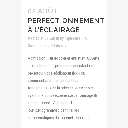
02 AOÛT
PERFECTIONNEMENT
À L’ÉCLAIRAGE
Posted at 09:32h
in
by
raphaelle
0
Comments
0
Likes
Admission : sur dossier et entretien. Ouverte
aux cadreur·ses, premier·es assistant·es
opérateur·rices, réalisateur·rices ou
documentaristes maîtrisant les
fondamentaux de la prise de vue vidéo et
ayant une solide expérience de tournage (8
places).Durée : 70 heures (10
jours).Programme : identifier les
caractéristiques du matériel technique,...