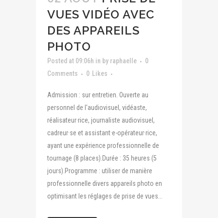
VUES VIDÉO AVEC
DES APPAREILS
PHOTO
Posted at 09:06h
in
by
raphaelle
0
Comments
0
Likes
Admission : sur entretien. Ouverte au
personnel de l'audiovisuel, vidéaste,
réalisateur·rice, journaliste audiovisuel,
cadreur·se et assistant·e-opérateur·rice,
ayant une expérience professionnelle de
tournage (8 places).Durée : 35 heures (5
jours).Programme : utiliser de manière
professionnelle divers appareils photo en
optimisant les réglages de prise de vues...