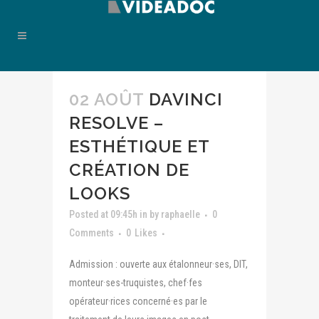
02 AOÛT
DAVINCI
RESOLVE –
ESTHÉTIQUE ET
CRÉATION DE
LOOKS
Posted at 09:45h
in
by
raphaelle
0
Comments
0
Likes
Admission : ouverte aux étalonneur·ses, DIT,
monteur·ses-truquistes, chef·fes
opérateur·rices concerné·es par le