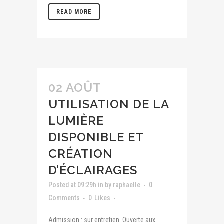
READ MORE
02 AOÛT
UTILISATION DE LA
LUMIÈRE
DISPONIBLE ET
CRÉATION
D’ÉCLAIRAGES
Posted at 09:29h
in
by
raphaelle
0
Comments
0
Likes
Admission : sur entretien. Ouverte aux