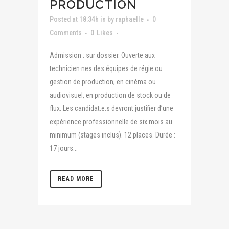
PRODUCTION
Posted at 18:34h
in
by
raphaelle
0
Comments
0
Likes
Admission : sur dossier. Ouverte aux
technicien·nes des équipes de régie ou
gestion de production, en cinéma ou
audiovisuel, en production de stock ou de
flux. Les candidat.e.s devront justifier d’une
expérience professionnelle de six mois au
minimum (stages inclus). 12 places. Durée :
17 jours...
READ MORE