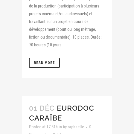
de la production (participation à plusieurs
projets cinéma et/ou audiovisuels) et
travaillant sur un projet en cours de
développement (court ou long métrage,
fiction ou documentaire). 10 places. Durée :
70 heures (10 jours...
READ MORE
01 DÉC
EURODOC
CARAÏBE
Posted at 17:51h
in
by
raphaelle
0