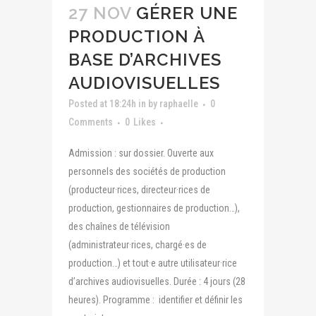
27 NOV
GÉRER UNE
PRODUCTION À
BASE D’ARCHIVES
AUDIOVISUELLES
Posted at 18:24h
in
by
raphaelle
0
Comments
0
Likes
Admission : sur dossier. Ouverte aux
personnels des sociétés de production
(producteur·rices, directeur·rices de
production, gestionnaires de production…),
des chaînes de télévision
(administrateur·rices, chargé·es de
production…) et tout·e autre utilisateur·rice
d’archives audiovisuelles. Durée : 4 jours (28
heures). Programme : identifier et définir les