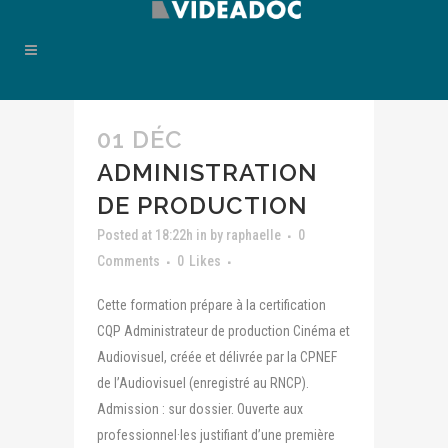
01 DÉC
ADMINISTRATION
DE PRODUCTION
Posted at 18:22h
in
by
raphaelle
0
Comments
0
Likes
Cette formation prépare à la certification
CQP Administrateur de production Cinéma et
Audiovisuel, créée et délivrée par la CPNEF
de l’Audiovisuel (enregistré au RNCP).
Admission : sur dossier. Ouverte aux
professionnel·les justifiant d’une première