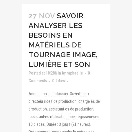
27 NOV
SAVOIR
ANALYSER LES
BESOINS EN
MATÉRIELS DE
TOURNAGE IMAGE,
LUMIÈRE ET SON
Posted at 18:28h
in
by
raphaelle
0
Comments
0
Likes
Admission : sur dossier. Ouverte aux
directeur·rices de production, chargé·es de
production, assistant·es de production,
assistant·es réalisateur·rice, régisseur·ses.
10 places. Durée : 3 jours (21 heures).