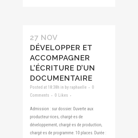
27 NOV
DÉVELOPPER ET
ACCOMPAGNER
L’ÉCRITURE D’UN
DOCUMENTAIRE
Posted at 18:38h
in
by
raphaelle
0
Comments
0
Likes
Admission : sur dossier. Ouverte aux
producteur·rices, chargé·es de
développement, chargé·es de production,
chargé·es de programme. 10 places. Durée :