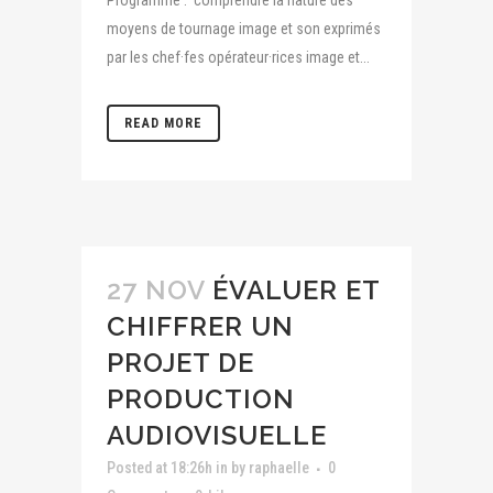
Programme : comprendre la nature des
moyens de tournage image et son exprimés
par les chef·fes opérateur·rices image et...
READ MORE
27 NOV
ÉVALUER ET
CHIFFRER UN
PROJET DE
PRODUCTION
AUDIOVISUELLE
Posted at 18:26h
in
by
raphaelle
0