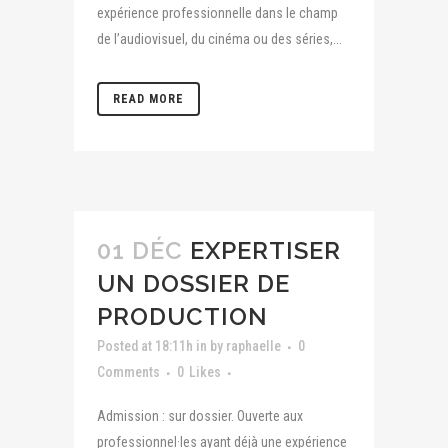
expérience professionnelle dans le champ
de l’audiovisuel, du cinéma ou des séries,...
READ MORE
01 DÉC
EXPERTISER
UN DOSSIER DE
PRODUCTION
Posted at 18:11h
in
by
raphaelle
0
Comments
0
Likes
Admission : sur dossier. Ouverte aux
professionnel·les ayant déjà une expérience