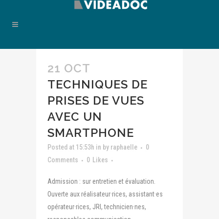
21 OCT
TECHNIQUES DE
PRISES DE VUES
AVEC UN
SMARTPHONE
Posted at 15:53h
in
by
raphaelle
0
Comments
0
Likes
Admission : sur entretien et évaluation.
Ouverte aux réalisateur·rices, assistant·es
opérateur·rices, JRI, technicien·nes,