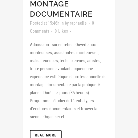
MONTAGE
DOCUMENTAIRE
Posted at 15:46h
in
by
raphaelle
0
Comments
0
Likes
Admission : sur entretien. Ouverte aux
monteur·ses, assistant·es monteur·ses,
réalisateur·rices, technicien·nes, artistes,
toute personne voulant acquérir une
expérience esthétique et professionnelle du
montage documentaire par la pratique. 6
places. Durée : 5 jours (35 heures).
Programme : étudier différents types
d’écritures documentaires et trouver la
sienne. Organiser et...
READ MORE