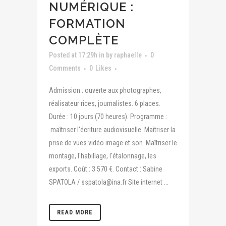
NUMÉRIQUE :
FORMATION
COMPLÈTE
Posted at 17:29h
in
by
raphaelle
0
Comments
0
Likes
Admission : ouverte aux photographes,
réalisateur·rices, journalistes. 6 places.
Durée : 10 jours (70 heures). Programme :
maîtriser l'écriture audiovisuelle. Maîtriser la
prise de vues vidéo image et son. Maîtriser le
montage, l'habillage, l'étalonnage, les
exports. Coût : 3 570 €. Contact : Sabine
SPATOLA / sspatola@ina.fr Site internet ...
READ MORE