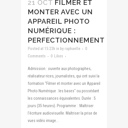
21 OCT
FILMER ET
MONTER AVEC UN
APPAREIL PHOTO
NUMÉRIQUE :
PERFECTIONNEMENT
Posted at 15:23h
in
by
raphaelle
0
Comments
0
Likes
Admission : ouverte aux photographes,
réalisateur·rices, journalistes, qui ont suivi la
formation "Filmer et monter avec un Appareil
Photo Numérique : les bases" ou possédant
les connaissances équivalentes. Durée : 5
jours (35 heures). Programme : Maîtriser
l'écriture audiovisuelle. Maîtriser la prise de
vues vidéo image...