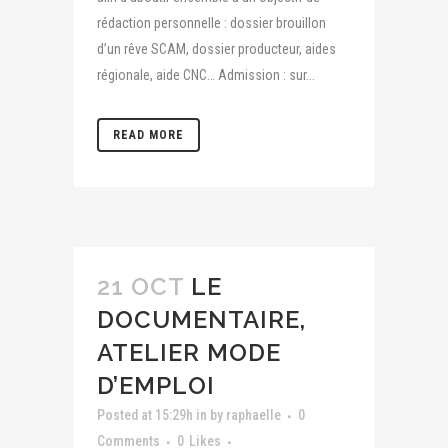
rédaction personnelle : dossier brouillon
d’un rêve SCAM, dossier producteur, aides
régionale, aide CNC… Admission : sur...
READ MORE
21 OCT
LE
DOCUMENTAIRE,
ATELIER MODE
D’EMPLOI
Posted at 15:29h
in
by
raphaelle
0
Comments
0
Likes