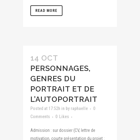
READ MORE
14 OCT
PERSONNAGES,
GENRES DU
PORTRAIT ET DE
L’AUTOPORTRAIT
Posted at 17:52h
in
by
raphaelle
0
Comments
0
Likes
Admission : sur dossier (CV, lettre de
motivation, courte présentation du projet :