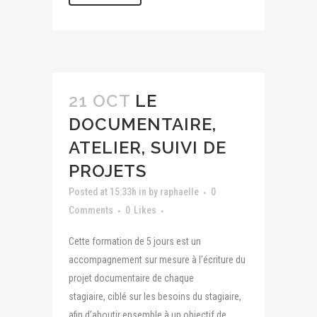
21 OCT
LE
DOCUMENTAIRE,
ATELIER, SUIVI DE
PROJETS
Posted at 15:33h
in
by
raphaelle
0
Comments
0
Likes
Cette formation de 5 jours est un
accompagnement sur mesure à l’écriture du
projet documentaire de chaque
stagiaire, ciblé sur les besoins du stagiaire,
afin d’aboutir ensemble à un objectif de