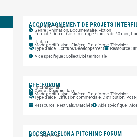
ACCOMPAGNEMENT DE PROJETS INTERFI
Hauts-de-France
Genre :
Animation
,
Documentaire
,
Fiction
Format / Durée :
Court métrage / moins de 60 min.
,
Lo
Unitaire
Mode de diffusion :
Cinéma
,
Plateforme
,
Télévision
Type d'aide :
Ecriture/Développement
Ressource :
I
Aide spécifique :
Collectivité territoriale
CPH:FORUM
International
Genre :
Documentaire
Mode de diffusion :
Cinéma
,
Plateforme
,
Télévision
Type d'aide :
Diffusion commerciale
,
Distribution
,
Post-
Ressource :
Festivals/Marchés
Aide spécifique :
Aid
DOCSBARCELONA PITCHING FORUM
International