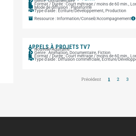
Genre :
Documentaire
Format / Durée :
Court métrage / moins de 60 min.
,
Lo
Mode de diffusion :
Plateforme
Type d'aide :
Ecriture/Développement
,
Production
Ressource :
Information/Conseil/Accompagnement
APPELS À PROJETS TV7
Nouvelle-Aquitaine
Genre :
Animation
,
Documentaire
,
Fiction
Format / Durée :
Court métrage / moins de 60 min.
,
Lo
Type d'aide :
Diffusion commerciale
,
Ecriture/Dévelop
Précédent
1
2
3