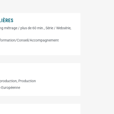
LIÈRES
ng métrage / plus de 60 min.
,
Série / Websérie
,
nformation/Conseil/Accompagnement
production
,
Production
e Européenne