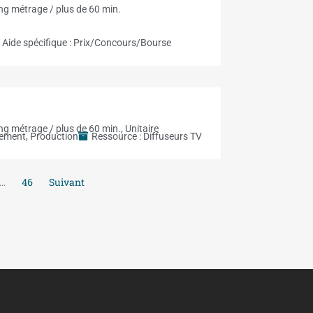
ng métrage / plus de 60 min.
Aide spécifique :
Prix/Concours/Bourse
ng métrage / plus de 60 min.
,
Unitaire
pement
,
Production
Ressource :
Diffuseurs TV
…
46
Suivant