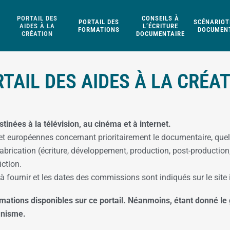
PORTAIL DES
CONSEILS À
PORTAIL DES
SCÉNARIOT
AIDES À LA
L’ÉCRITURE
FORMATIONS
DOCUMENT
CRÉATION
DOCUMENTAIRE
TAIL DES AIDES À LA CRÉA
tinées à la télévision, au cinéma et à internet.
 et européennes concernant prioritairement le documentaire, quel
 fabrication (écriture, développement, production, post-productio
iction.
 à fournir et les dates des commissions sont indiqués sur le site
rmations disponibles sur ce portail. Néanmoins, étant donné l
ganisme.