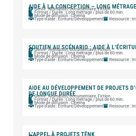
AIDE À LA CONCEPTION – LONG MÉTRAG
Genre :
Animation
,
Documentaire
,
Fiction
Format / Durée :
Long métrage / plus de 60 min.
Mode de diffusion :
Cinéma
Type d'aide :
Ecriture/Développement
Ressource :
I
SOUTIEN AU SCÉNARIO : AIDE À L’ÉCRIT
Genre :
Animation
,
Documentaire
,
Fiction
Format / Durée :
Long métrage / plus de 60 min.
Mode de diffusion :
Cinéma
Type d'aide :
Ecriture/Développement
Ressource :
I
AIDE AU DÉVELOPPEMENT DE PROJETS 
DE LONGUE DURÉE
Genre :
Animation
,
Documentaire
,
Fiction
Format / Durée :
Long métrage / plus de 60 min.
Mode de diffusion :
Cinéma
Type d'aide :
Ecriture/Développement
Ressource :
I
L’APPEL À PROJETS TËNK