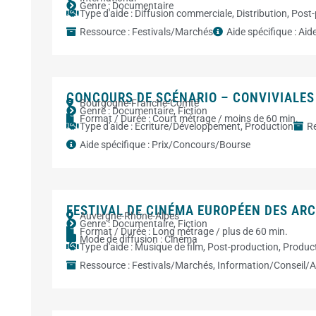
Genre :
Documentaire
Type d'aide :
Diffusion commerciale
,
Distribution
,
Post-
Ressource :
Festivals/Marchés
Aide spécifique :
Aid
CONCOURS DE SCÉNARIO – CONVIVIALES
Bourgogne-Franche-Comté
Genre :
Documentaire
,
Fiction
Format / Durée :
Court métrage / moins de 60 min.
Type d'aide :
Ecriture/Développement
,
Production
Re
Aide spécifique :
Prix/Concours/Bourse
FESTIVAL DE CINÉMA EUROPÉEN DES AR
Auvergne-Rhône-Alpes
Genre :
Documentaire
,
Fiction
Format / Durée :
Long métrage / plus de 60 min.
Mode de diffusion :
Cinéma
Type d'aide :
Musique de film
,
Post-production
,
Produc
Ressource :
Festivals/Marchés
,
Information/Conseil