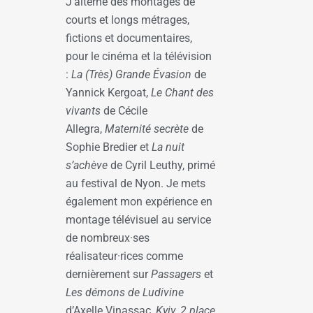
J’alterne des montages de
courts et longs métrages,
fictions et documentaires,
pour le cinéma et la télévision
:
La (Très) Grande Évasion
de
Yannick Kergoat,
Le Chant des
vivants
de Cécile
Allegra,
Maternité secrète
de
Sophie Bredier et
La nuit
s’achève
de Cyril Leuthy, primé
au festival de Nyon. Je mets
également mon expérience en
montage télévisuel au service
de nombreux·ses
réalisateur·rices comme
dernièrement sur
Passagers
et
Les démons de Ludivine
d’Axelle Vinassac,
Kyiv, 2 place