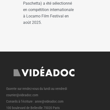
Paschetta) a été sélectionné
en compétition internationale
à Locarno Film Festival en
août 2025.
Ouverte sur rendez-vous du lundi au vendredi
courrier@videadoc.com
Conseils à l’écriture : anne@videadoc.com
100 boulevard de Belleville 75020 Paris