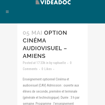
05 MAI
OPTION
CINÉMA
AUDIOVISUEL –
AMIENS
Posted at 17:33h
in
by
raphaelle
0
Comments
0
Likes
Enseignement optionnel Cinéma et
audiovisuel (CAV) Admission : ouverte aux
élèves de seconde, première et terminale
(générale et technologique). Durée : 3 h par
semaine. Programme : l'enseignement