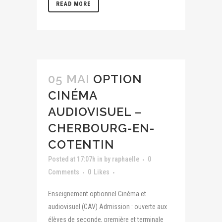
READ MORE
05 MAI
OPTION
CINÉMA
AUDIOVISUEL –
CHERBOURG-EN-
COTENTIN
Posted at 17:07h
in
by
raphaelle
0
Comments
0
Likes
Enseignement optionnel Cinéma et
audiovisuel (CAV) Admission : ouverte aux
élèves de seconde, première et terminale