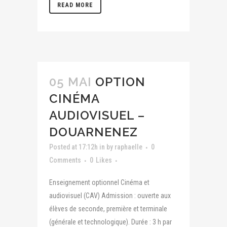
READ MORE
05 MAI
OPTION
CINÉMA
AUDIOVISUEL –
DOUARNENEZ
Posted at 17:12h
in
by
raphaelle
0
Comments
0
Likes
Enseignement optionnel Cinéma et
audiovisuel (CAV) Admission : ouverte aux
élèves de seconde, première et terminale
(générale et technologique). Durée : 3 h par