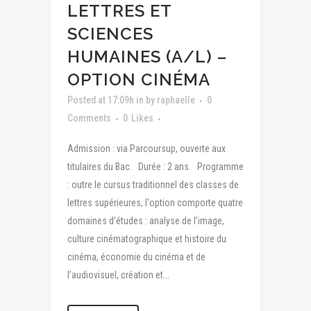
LETTRES ET
SCIENCES
HUMAINES (A/L) –
OPTION CINÉMA
Posted at 17:09h
in
by
raphaelle
0
Comments
0
Likes
Admission : via Parcoursup, ouverte aux
titulaires du Bac. Durée : 2 ans. Programme
: outre le cursus traditionnel des classes de
lettres supérieures, l'option comporte quatre
domaines d’études : analyse de l’image,
culture cinématographique et histoire du
cinéma, économie du cinéma et de
l’audiovisuel, création et...