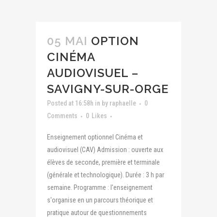
05 MAI
OPTION
CINÉMA
AUDIOVISUEL –
SAVIGNY-SUR-ORGE
Posted at 16:58h
in
by
raphaelle
0
Comments
0
Likes
Enseignement optionnel Cinéma et
audiovisuel (CAV) Admission : ouverte aux
élèves de seconde, première et terminale
(générale et technologique). Durée : 3 h par
semaine. Programme : l'enseignement
s'organise en un parcours théorique et
pratique autour de questionnements