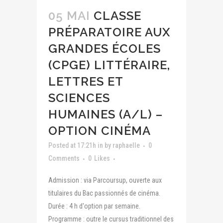
05 MAI
CLASSE
PRÉPARATOIRE AUX
GRANDES ÉCOLES
(CPGE) LITTÉRAIRE,
LETTRES ET
SCIENCES
HUMAINES (A/L) –
OPTION CINÉMA
Posted at 17:21h
in
by
raphaelle
0
Comments
0
Likes
Admission : via Parcoursup, ouverte aux
titulaires du Bac passionnés de cinéma.
Durée : 4 h d'option par semaine.
Programme : outre le cursus traditionnel des