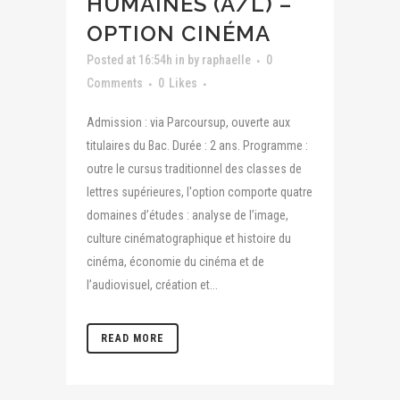
HUMAINES (A/L) –
OPTION CINÉMA
Posted at 16:54h
in
by
raphaelle
0
Comments
0
Likes
Admission : via Parcoursup, ouverte aux
titulaires du Bac. Durée : 2 ans. Programme :
outre le cursus traditionnel des classes de
lettres supérieures, l'option comporte quatre
domaines d’études : analyse de l’image,
culture cinématographique et histoire du
cinéma, économie du cinéma et de
l’audiovisuel, création et...
READ MORE