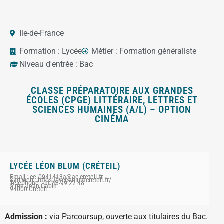
Ile-de-France
Formation :
Lycée
Métier :
Formation généraliste
Niveau d'entrée :
Bac
CLASSE PRÉPARATOIRE AUX GRANDES
ÉCOLES (CPGE) LITTÉRAIRE, LETTRES ET
SCIENCES HUMAINES (A/L) – OPTION
CINÉMA
LYCÉE LÉON BLUM (CRÉTEIL)
Email : ce.0941413a@ac-creteil.fr
Site web : https://lyceeblumcreteil.fr/
Téléphone : 01 48 99 22 48
5 rue Jean Gabin
94000 Créteil
Admission :
via Parcoursup, ouverte aux titulaires du Bac.