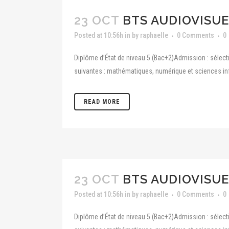
23 OCT
BTS AUDIOVISUE
Posted at 10:56h
in
by
raphaelle
0 Comments
0
Diplôme d’État de niveau 5 (Bac+2)Admission : sélecti
suivantes : mathématiques, numérique et sciences inf
READ MORE
23 OCT
BTS AUDIOVISUE
Posted at 10:56h
in
by
raphaelle
0 Comments
0
Diplôme d’État de niveau 5 (Bac+2)Admission : sélecti