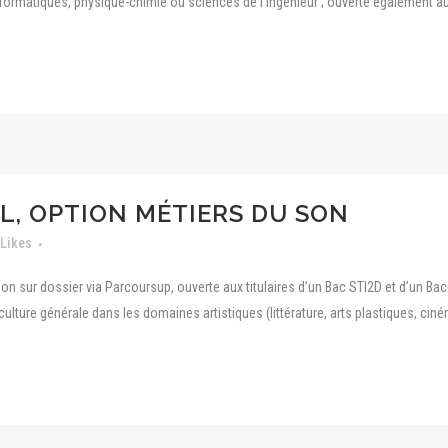
ormatiques, physique-chimie ou sciences de l’ingénieur ; ouverte également aux
L, OPTION MÉTIERS DU SON
Likes
on sur dossier via Parcoursup, ouverte aux titulaires d’un Bac STI2D et d’un B
culture générale dans les domaines artistiques (littérature, arts plastiques, ciné