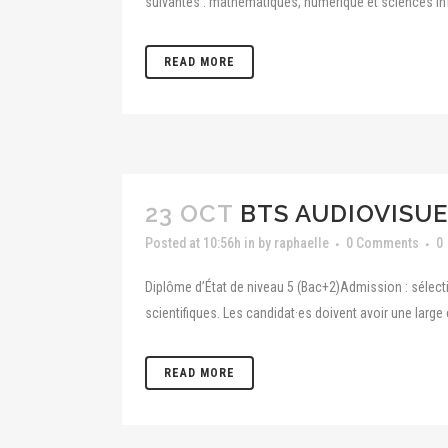
suivantes : mathématiques, numérique et sciences inf
READ MORE
23 OCT
BTS AUDIOVISUE
Posted at 10:56h
in
by
raphaelle
0 Comments
0
Diplôme d’État de niveau 5 (Bac+2)Admission : sélecti
scientifiques. Les candidat·es doivent avoir une large 
READ MORE