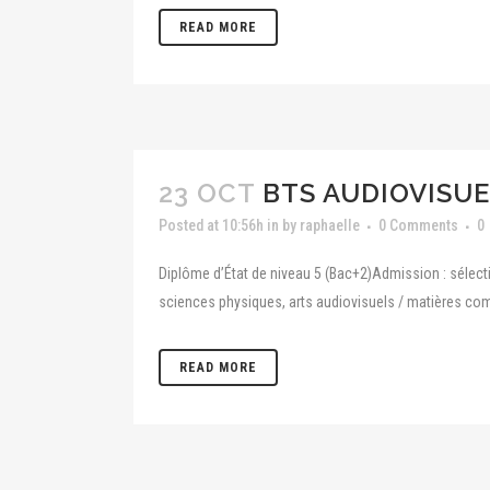
READ MORE
23 OCT
BTS AUDIOVISUE
Posted at 10:56h
in
by
raphaelle
0 Comments
0
Diplôme d’État de niveau 5 (Bac+2)Admission : sélectio
sciences physiques, arts audiovisuels / matières co
READ MORE