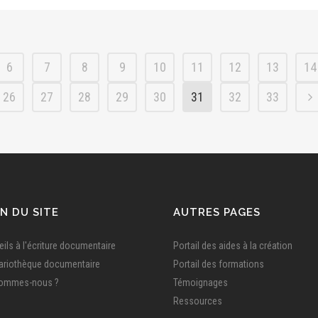
6
7
8
9
10
11
12
13
14
26
27
28
29
30
31
32
33
N DU SITE
AUTRES PAGES
ils à l'écriture documentaire
Portail des aides à la création
ariothèque documentaire
Portail des formations
sommes-nous ?
Témoignages
Ressources