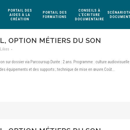
PORTAIL DES
CONSEILS À
PORTAIL DES
SCÉNARIOT
AIDES À LA
L’ÉCRITURE
FORMATIONS
DOCUMENT
CRÉATION
DOCUMENTAIRE
L, OPTION MÉTIERS DU SON
Likes
n sur dossier via Parcoursup.Durée : 2 ans. Programme : culture audiovisuelle et
des équipements et des supports ; technique de mise en œuvre.Coût...