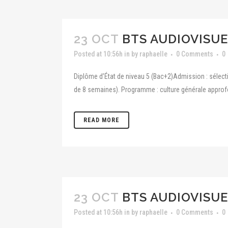
23 OCT
BTS AUDIOVISUE
Posted at 10:56h
in
by
raphaelle
0 Comments
0
Diplôme d’État de niveau 5 (Bac+2)Admission : sélecti
de 8 semaines). Programme : culture générale approfond
READ MORE
23 OCT
BTS AUDIOVISUE
Posted at 10:56h
in
by
raphaelle
0 Comments
0