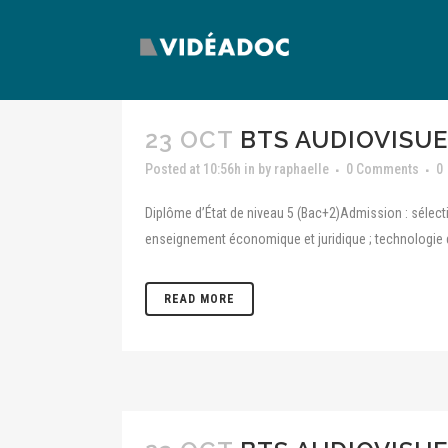
23 OCT
BTS AUDIOVISUE
Posted at 10:56h
in
by
raphaelle
0 Comments
0
Diplôme d’État de niveau 5 (Bac+2)Admission : sélectio
enseignement économique et juridique ; technologie 
READ MORE