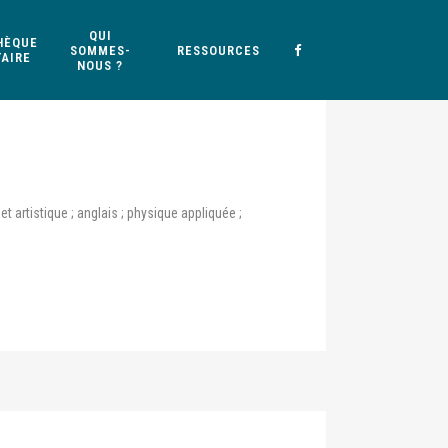
QUI
HÈQUE
SOMMES-
RESSOURCES
AIRE
NOUS ?
 artistique ; anglais ; physique appliquée ;