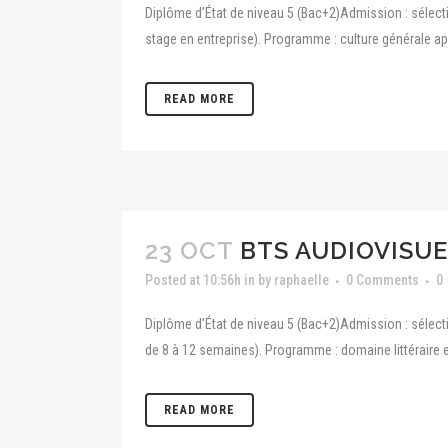
Diplôme d’État de niveau 5 (Bac+2)Admission : sélecti
stage en entreprise). Programme : culture générale app
READ MORE
23 OCT
BTS AUDIOVISUE
Posted at 10:56h
in
by
raphaelle
0 Comments
0
Diplôme d’État de niveau 5 (Bac+2)Admission : sélecti
de 8 à 12 semaines). Programme : domaine littéraire et
READ MORE