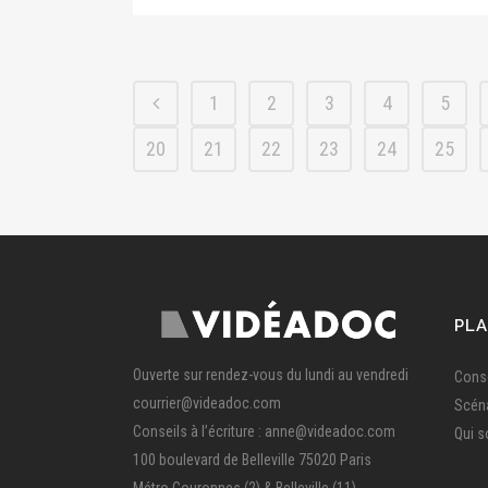
1
2
3
4
5
20
21
22
23
24
25
PLA
Ouverte sur rendez-vous du lundi au vendredi
Conse
courrier@videadoc.com
Scén
Conseils à l’écriture : anne@videadoc.com
Qui 
100 boulevard de Belleville 75020 Paris