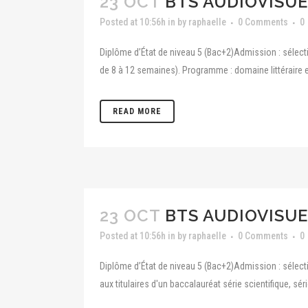
23 OCT
BTS AUDIOVISUE
Posted at 10:56h
in
by
raphaelle
0 Comments
0
Diplôme d’État de niveau 5 (Bac+2)Admission : sélecti
de 8 à 12 semaines). Programme : domaine littéraire et
READ MORE
23 OCT
BTS AUDIOVISUE
Posted at 10:56h
in
by
raphaelle
0 Comments
0
Diplôme d’État de niveau 5 (Bac+2)Admission : sélecti
aux titulaires d'un baccalauréat série scientifique, sér