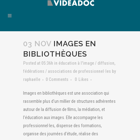
03 NOV
IMAGES EN
BIBLIOTHÈQUES
Posted at 05:36h
in
éducation à l'image / diffusion
,
fédérations / associations de professionnel·les
by
raphaelle
0 Comments
0
Likes
Images en bibliothèques est une association qui
rassemble plus d’un millier de structures adhérentes
autour de la diffusion de films, la médiation, et
l’éducation aux images. Elle accompagne les
professionnel·les, dispense des formations,
organise des journées d’étude, réalise des