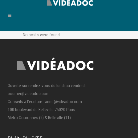
No posts were found.
Ouverte sur rendez-vous du lundi au vendredi
courrier@videadoc.com
Conseils à l’écriture : anne@videadoc.com
100 boulevard de Belleville 75020 Paris
Métro Couronnes (2) & Belleville (11)