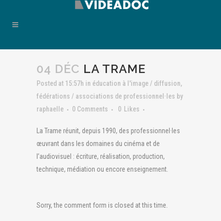
04 DÉC
LA TRAME
Posted at 15:57h
in
éducation à l'image / diffusion
,
fédérations / associations de professionnel·les
by
raphaelle
0 Comments
0
Likes
La Trame réunit, depuis 1990, des professionnel·les
œuvrant dans les domaines du cinéma et de
l’audiovisuel : écriture, réalisation, production,
technique, médiation ou encore enseignement.
Sorry, the comment form is closed at this time.