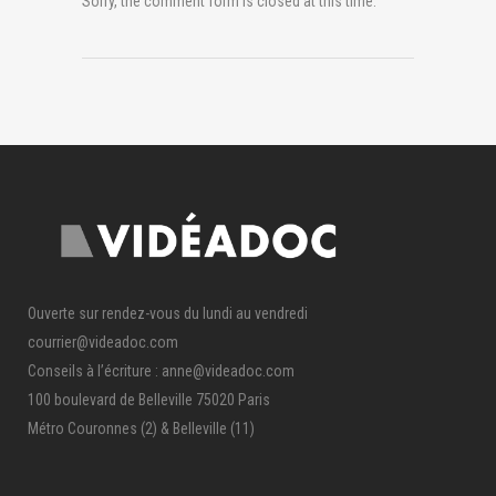
Sorry, the comment form is closed at this time.
Ouverte sur rendez-vous du lundi au vendredi
courrier@videadoc.com
Conseils à l’écriture : anne@videadoc.com
100 boulevard de Belleville 75020 Paris
Métro Couronnes (2) & Belleville (11)