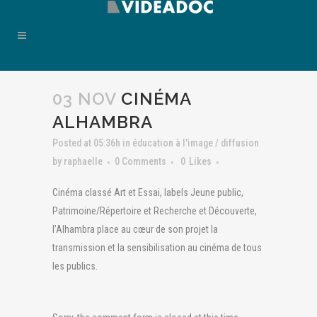
03 NOV
CINÉMA
ALHAMBRA
Posted at 05:36h
in
éducation à l'image / diffusion
by
raphaelle
0 Comments
0
Likes
Cinéma classé Art et Essai, labels Jeune public,
Patrimoine/Répertoire et Recherche et Découverte,
l’Alhambra place au cœur de son projet la
transmission et la sensibilisation au cinéma de tous
les publics.