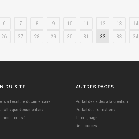
6
7
8
9
10
11
12
13
14
26
27
28
29
30
31
32
33
34
N DU SITE
AUTRES PAGES
ils à l'écriture documentaire
Portail des aides à la création
ariothèque documentaire
Portail des formations
sommes-nous ?
Témoignages
Ressources