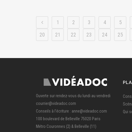
1
2
3
4
5
20
21
22
23
24
25
PLA
Ouverte sur rendez-vous du lundi au vendredi
Conse
courrier@videadoc.com
Scén
Conseils à l’écriture : anne@videadoc.com
Qui 
100 boulevard de Belleville 75020 Paris
Métro Couronnes (2) & Belleville (11)