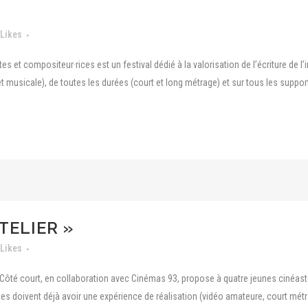
Likes
es et compositeur·rices est un festival dédié à la valorisation de l’écriture de l
t musicale), de toutes les durées (court et long métrage) et sur tous les support
TELIER »
Likes
ion Côté court, en collaboration avec Cinémas 93, propose à quatre jeunes cin
·es doivent déjà avoir une expérience de réalisation (vidéo amateure, court métr