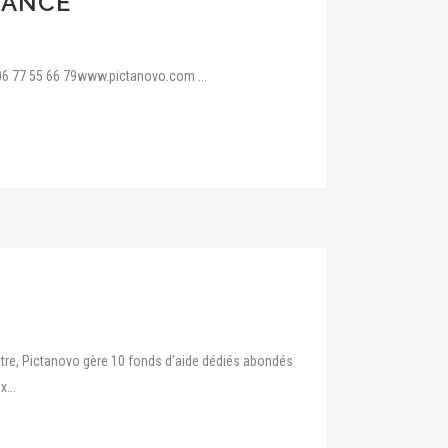
RANCE
06 77 55 66 79www.pictanovo.com ...
titre, Pictanovo gère 10 fonds d’aide dédiés abondés
...