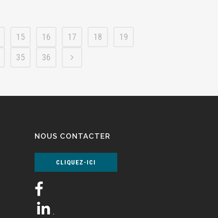
15
16
17
18
19
35
36
NOUS CONTACTER
CLIQUEZ-ICI