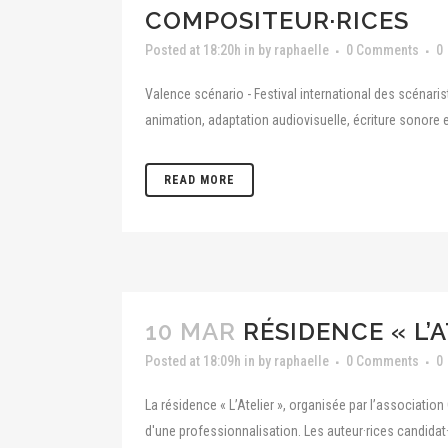
COMPOSITEUR·RICES
Posted at 18:20h
in
by
raphaelle
0 Comments
0
Valence scénario - Festival international des scénarist
animation, adaptation audiovisuelle, écriture sonore e
READ MORE
10 MAR
RÉSIDENCE « L’A
Posted at 18:09h
in
by
raphaelle
0 Comments
0
La résidence « L’Atelier », organisée par l’associat
d'une professionnalisation. Les auteur·rices candidat