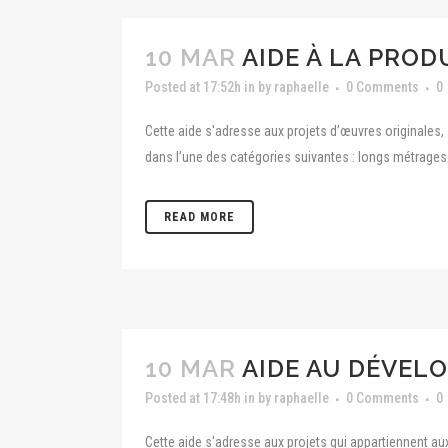
10 MAR
AIDE À LA PRO
Posted at 17:52h
in
by
raphaelle
0 Comments
0
Cette aide s'adresse aux projets d’œuvres originales, 
dans l’une des catégories suivantes : longs métrages de 
READ MORE
10 MAR
AIDE AU DÉVELO
Posted at 17:48h
in
by
raphaelle
0 Comments
0
Cette aide s'adresse aux projets qui appartiennent aux 