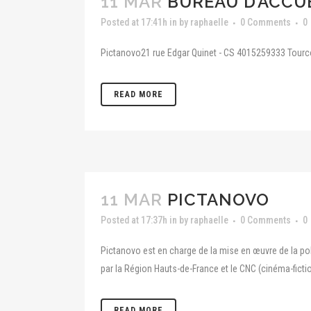
11 MAR
BUREAU D’ACCU
Posted at 17:41h
in
by
raphaelle
0 Comments
0
Pictanovo21 rue Edgar Quinet - CS 4015259333 Tour
READ MORE
11 MAR
PICTANOVO
Posted at 17:37h
in
by
raphaelle
0 Comments
0
Pictanovo est en charge de la mise en œuvre de la po
par la Région Hauts-de-France et le CNC (cinéma-fict
READ MORE