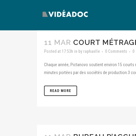
11 MAR
COURT MÉTRAG
Posted at 17:53h
in
by
raphaelle
0 Comments
0
Chaque année, Pictanovo soutient environ 15 courts 
minutes portées par des sociétés de production.3 co
READ MORE