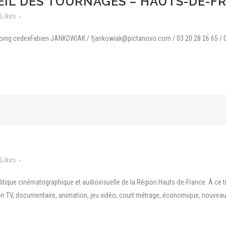
EIL DES TOURNAGES – HAUTS-DE-F
Likes
coing cedexFabien JANKOWIAK / fjankowiak@pictanovo.com / 03 20 28 26 65 / 
Likes
litique cinématographique et audiovisuelle de la Région Hauts-de-France. À ce 
ion TV, documentaire, animation, jeu vidéo, court métrage, économique, nouveaux