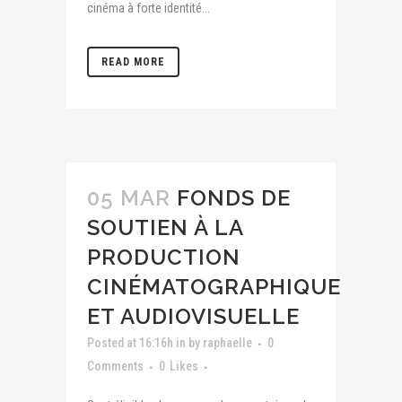
cinéma à forte identité...
READ MORE
05 MAR
FONDS DE
SOUTIEN À LA
PRODUCTION
CINÉMATOGRAPHIQUE
ET AUDIOVISUELLE
Posted at 16:16h
in
by
raphaelle
0
Comments
0
Likes