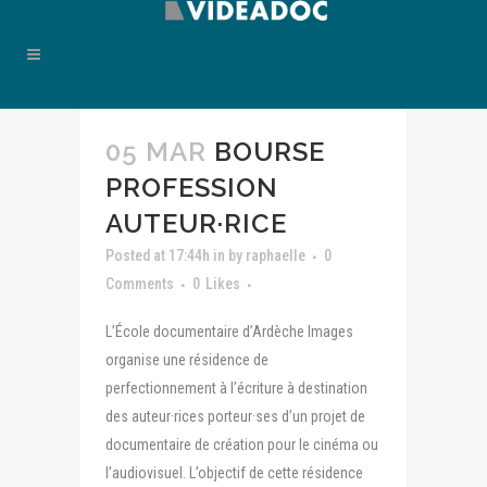
05 MAR
BOURSE
PROFESSION
AUTEUR·RICE
Posted at 17:44h
in
by
raphaelle
0
Comments
0
Likes
L’École documentaire d’Ardèche Images
organise une résidence de
perfectionnement à l’écriture à destination
des auteur·rices porteur·ses d’un projet de
documentaire de création pour le cinéma ou
l’audiovisuel. L’objectif de cette résidence