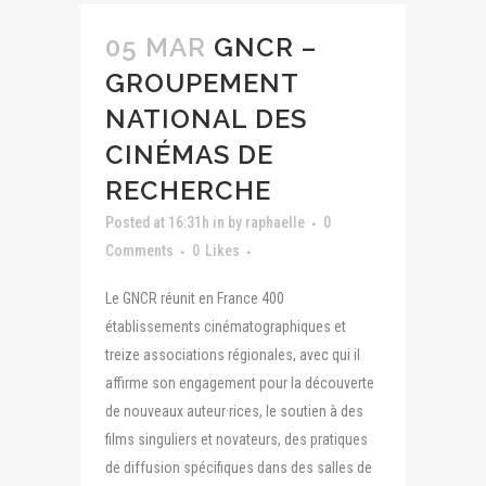
05 MAR
GNCR –
GROUPEMENT
NATIONAL DES
CINÉMAS DE
RECHERCHE
Posted at 16:31h
in
by
raphaelle
0
Comments
0
Likes
Le GNCR réunit en France 400
établissements cinématographiques et
treize associations régionales, avec qui il
affirme son engagement pour la découverte
de nouveaux auteur·rices, le soutien à des
films singuliers et novateurs, des pratiques
de diffusion spécifiques dans des salles de