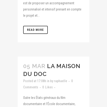
est de proposer un accompagnement
personnalisé et intensif prenant en compte
le projet et...
READ MORE
05 MAR
LA MAISON
DU DOC
Posted at 17:08h
in
by
raphaelle
0
Comments
0
Likes
Outre les États généraux du film
documentaire et l’École documentaire,