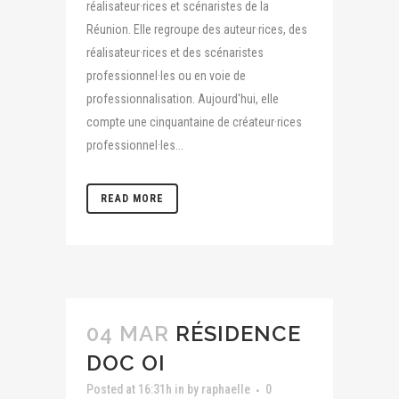
réalisateur·rices et scénaristes de la
Réunion. Elle regroupe des auteur·rices, des
réalisateur·rices et des scénaristes
professionnel·les ou en voie de
professionnalisation. Aujourd'hui, elle
compte une cinquantaine de créateur·rices
professionnel·les...
READ MORE
04 MAR
RÉSIDENCE
DOC OI
Posted at 16:31h
in
by
raphaelle
0