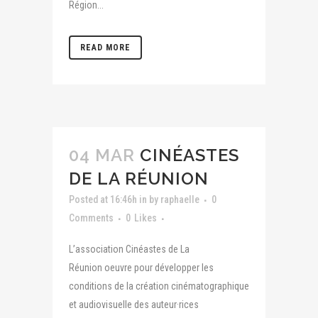
Région...
READ MORE
04 MAR
CINÉASTES
DE LA RÉUNION
Posted at 16:46h
in
by
raphaelle
0
Comments
0
Likes
L’association Cinéastes de La
Réunion oeuvre pour développer les
conditions de la création cinématographique
et audiovisuelle des auteur·rices