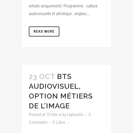
initiale uniquement). Programme : culture
audiovisuelle et artistique ; anglais ;...
READ MORE
23 OCT
BTS
AUDIOVISUEL,
OPTION MÉTIERS
DE L’IMAGE
Posted at 10:56h
in
by
raphaelle
0
Comments
0
Likes