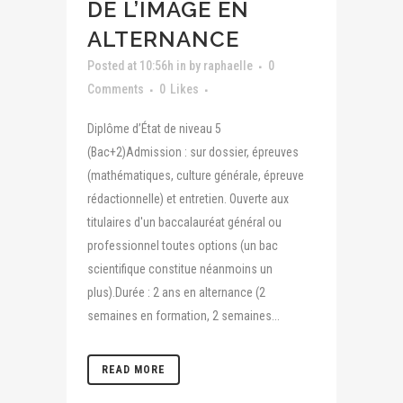
DE L’IMAGE EN
ALTERNANCE
Posted at 10:56h
in
by
raphaelle
0
Comments
0
Likes
Diplôme d’État de niveau 5
(Bac+2)Admission : sur dossier, épreuves
(mathématiques, culture générale, épreuve
rédactionnelle) et entretien. Ouverte aux
titulaires d'un baccalauréat général ou
professionnel toutes options (un bac
scientifique constitue néanmoins un
plus).Durée : 2 ans en alternance (2
semaines en formation, 2 semaines...
READ MORE