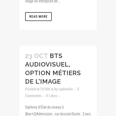
stage en entreprise de...
READ MORE
23 OCT
BTS
AUDIOVISUEL,
OPTION MÉTIERS
DE L’IMAGE
Posted at 10:56h
in
by
raphaelle
0
Comments
0
Likes
Diplôme d’État de niveau 5
(Bac+2)Admission : sur dossier.Durée : 2 ans