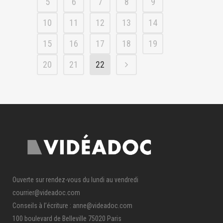
5
6
7
8
9
10
11
12
13
14
15
16
17
18
19
20
21
22
Ouverte sur rendez-vous du lundi au vendredi
courrier@videadoc.com
Conseils à l’écriture : anne@videadoc.com
100 boulevard de Belleville 75020 Paris