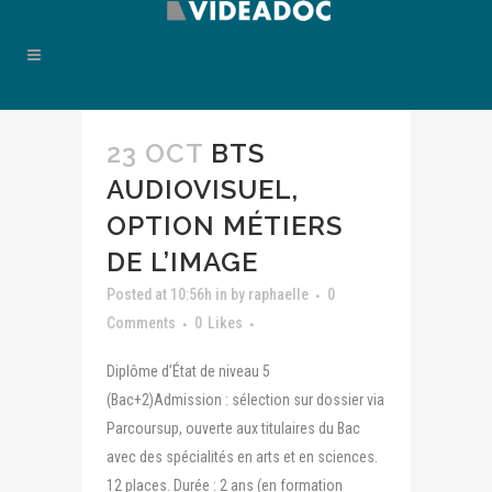
23 OCT
BTS
AUDIOVISUEL,
OPTION MÉTIERS
DE L’IMAGE
Posted at 10:56h
in
by
raphaelle
0
Comments
0
Likes
Diplôme d’État de niveau 5
(Bac+2)Admission : sélection sur dossier via
Parcoursup, ouverte aux titulaires du Bac
avec des spécialités en arts et en sciences.
12 places. Durée : 2 ans (en formation