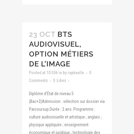
23 OCT
BTS
AUDIOVISUEL,
OPTION MÉTIERS
DE L’IMAGE
Posted at 10:55h
in
by
raphaelle
0
Comments
0
Likes
Diplôme d’État de niveau 5
(Bac+2)Admission : sélection sur dossier via
Parcoursup.Durée : 2 ans. Programme :
culture audiovisuelle et artistique ; anglais ;
physique appliquée ; enseignement
économique et juridique ; technologie des