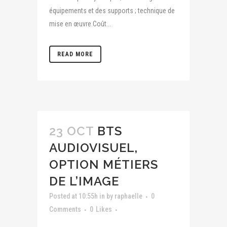
équipements et des supports ; technique de
mise en œuvre.Coût...
READ MORE
23 OCT
BTS
AUDIOVISUEL,
OPTION MÉTIERS
DE L’IMAGE
Posted at 10:55h
in
by
raphaelle
0
Comments
0
Likes