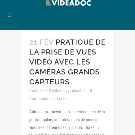
21 FÉV
PRATIQUE DE
LA PRISE DE VUES
VIDÉO AVEC LES
CAMÉRAS GRANDS
CAPTEURS
Posted at 13:44h
in
by
raphaelle
0
Comments
0
Likes
Admission : ouverte aux directeur·rices de la
photographie, opérateur·rices de prise de
vues, réalisateur·rices. 9 places. Durée : 5