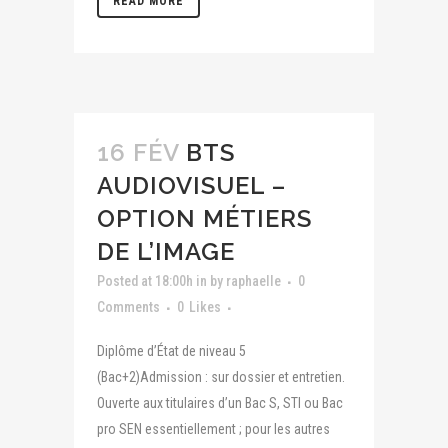
READ MORE
16 FÉV
BTS
AUDIOVISUEL –
OPTION MÉTIERS
DE L’IMAGE
Posted at 18:00h
in
by
raphaelle
0
Comments
0
Likes
Diplôme d’État de niveau 5
(Bac+2)Admission : sur dossier et entretien.
Ouverte aux titulaires d’un Bac S, STI ou Bac
pro SEN essentiellement ; pour les autres