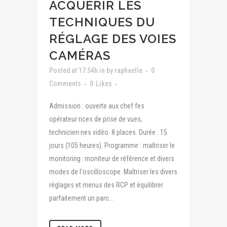
ACQUÉRIR LES
TECHNIQUES DU
RÉGLAGE DES VOIES
CAMÉRAS
Posted at 17:54h
in
by
raphaelle
0
Comments
0
Likes
Admission : ouverte aux chef·fes
opérateur·rices de prise de vues,
technicien·nes vidéo. 8 places. Durée : 15
jours (105 heures). Programme : maîtriser le
monitoring : moniteur de référence et divers
modes de l'oscilloscope. Maîtriser les divers
réglages et menus des RCP et équilibrer
parfaitement un parc...