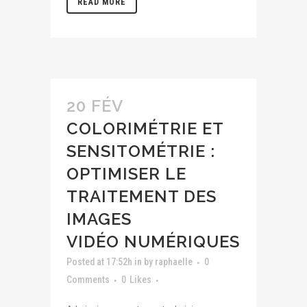
READ MORE
20 FÉV
COLORIMÉTRIE ET
SENSITOMÉTRIE :
OPTIMISER LE
TRAITEMENT DES
IMAGES
VIDÉO NUMÉRIQUES
Posted at 17:52h
in
by
raphaelle
0
Comments
0
Likes