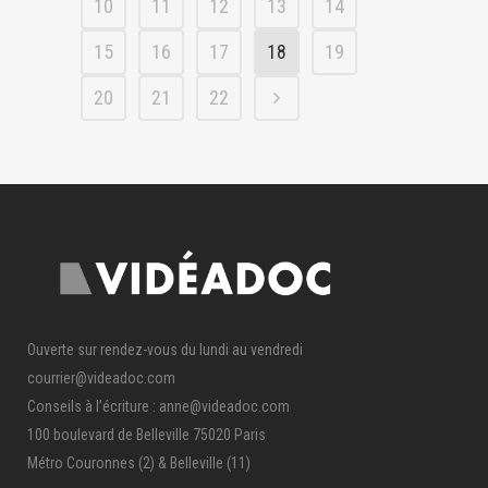
10
11
12
13
14
15
16
17
18
19
20
21
22
Ouverte sur rendez-vous du lundi au vendredi
courrier@videadoc.com
Conseils à l’écriture : anne@videadoc.com
100 boulevard de Belleville 75020 Paris
Métro Couronnes (2) & Belleville (11)