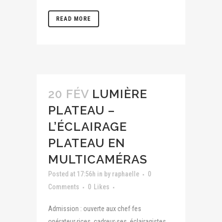
READ MORE
20 FÉV
LUMIÈRE
PLATEAU –
L’ÉCLAIRAGE
PLATEAU EN
MULTICAMÉRAS
Posted at 17:56h
in
by
raphaelle
0
Comments
0
Likes
Admission : ouverte aux chef·fes
opérateur·rices, cadreur·ses, éclairagistes,