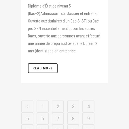
Diplôme d’État de niveau 5
(Bac+2)Admission : sur dossier et entretien.
Ouverte aux titulaires d’un Bac S, STI ou Bac
pro SEN essentiellement ; pour les autres
Bacs, ouverte aux personnes ayant effectué
une année de prépa audiovisuelle.Durée : 2
ans (dont stage en entreprise...
READ MORE
1
2
3
4
5
6
7
8
9