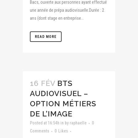
Bacs, ouverte aux personnes ayant effectué
une année de prépa audiovisuelle.Durée : 2
ans (dont stage en entreprise...
READ MORE
16 FÉV
BTS
AUDIOVISUEL –
OPTION MÉTIERS
DE L’IMAGE
Posted at 16:54h
in
by
raphaelle
0
Comments
0
Likes