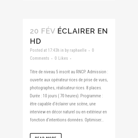
20 FÉV
ÉCLAIRER EN
HD
Posted at 17:43h
in
by
raphaelle
0
Comments
0
Likes
Titre de niveau 5 inscrit au RNCP. Admission :
ouverte aux opérateur·rices de prise de vues,
photographes, réalisateur·rices. 8 places.
Durée : 10 jours ( 70 heures). Programme :
être capable d'éclairer une scène, une
interview en décor naturel ou en extérieur en
fonction d'intentions données. Optimiser...