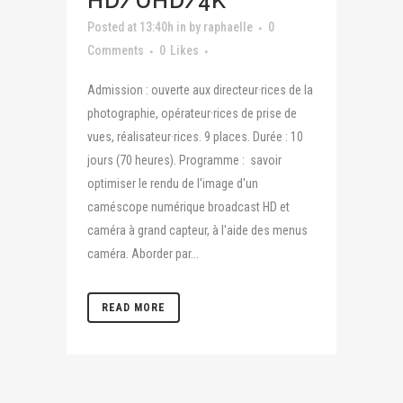
HD/UHD/4K
Posted at 13:40h
in
by
raphaelle
0
Comments
0
Likes
Admission : ouverte aux directeur·rices de la
photographie, opérateur·rices de prise de
vues, réalisateur·rices. 9 places. Durée : 10
jours (70 heures). Programme : savoir
optimiser le rendu de l'image d'un
caméscope numérique broadcast HD et
caméra à grand capteur, à l'aide des menus
caméra. Aborder par...
READ MORE