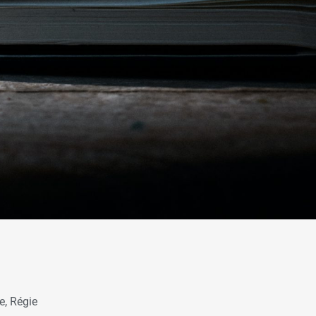
ce
,
Régie