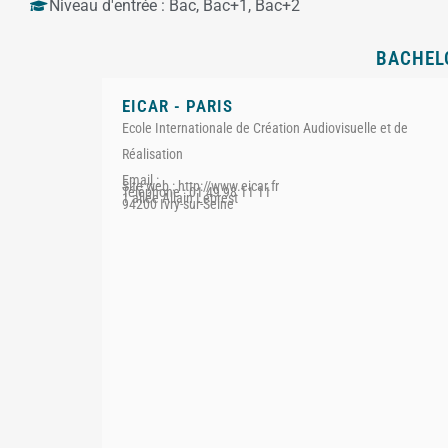
Niveau d'entrée :
Bac
,
Bac+1
,
Bac+2
BACHELO
EICAR - PARIS
Ecole Internationale de Création Audiovisuelle et de
Réalisation
Email :
Site web : http://www.eicar.fr
Téléphone : 01 49 98 11 11
1 allée Allain Leprest
94200 Ivry-sur-Seine