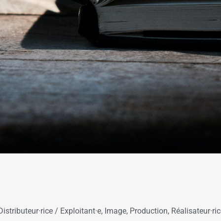
Distributeur·rice / Exploitant·e
,
Image
,
Production
,
Réalisateur·ri