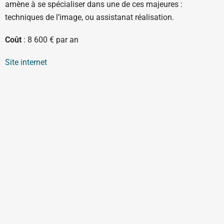
amène à se spécialiser dans une de ces majeures :
techniques de l’image, ou assistanat réalisation.
Coût
: 8 600 € par an
Site internet
Ouverte sur rendez-vous du lundi au vendredi
courrier@videadoc.com
Conseils à l’écriture : anne@videadoc.com
100 boulevard de Belleville 75020 Paris