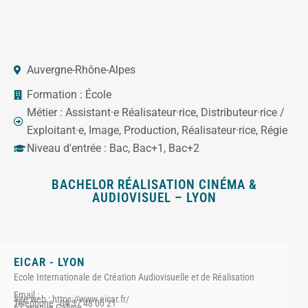
Auvergne-Rhône-Alpes
Formation :
École
Métier :
Assistant·e Réalisateur·rice
,
Distributeur·rice /
Exploitant·e
,
Image
,
Production
,
Réalisateur·rice
,
Régie
Niveau d'entrée :
Bac
,
Bac+1
,
Bac+2
BACHELOR RÉALISATION CINÉMA &
AUDIOVISUEL – LYON
EICAR - LYON
Ecole Internationale de Création Audiovisuelle et de Réalisation
Email :
Site web : https://www.eicar.fr/
Téléphone : 04 37 48 00 21
67 avenue Galline