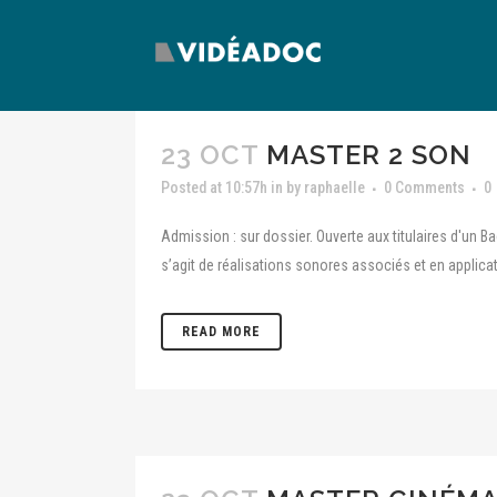
23 OCT
MASTER 2 SON
Posted at 10:57h
in
by
raphaelle
0 Comments
0
Admission : sur dossier. Ouverte aux titulaires d'un Ba
s’agit de réalisations sonores associés et en applicat
READ MORE