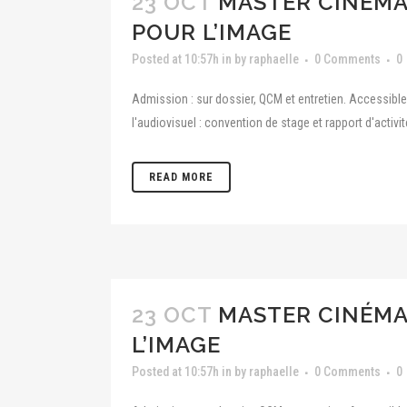
23 OCT
MASTER CINÉMA 
POUR L’IMAGE
Posted at 10:57h
in
by
raphaelle
0 Comments
0
Admission : sur dossier, QCM et entretien. Accessib
l'audiovisuel : convention de stage et rapport d'acti
READ MORE
23 OCT
MASTER CINÉMA 
L’IMAGE
Posted at 10:57h
in
by
raphaelle
0 Comments
0