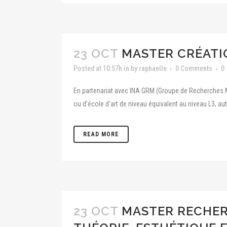
23 OCT
MASTER CRÉATI
Posted at 10:57h
in
by
raphaelle
0 Comments
0
En partenariat avec INA GRM (Groupe de Recherches Mu
ou d’école d’art de niveau équivalent au niveau L3, a
READ MORE
23 OCT
MASTER RECHER