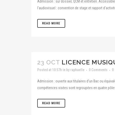
Admission : sur dossier, QCM et entretien. Accessib
l'audiovisuel : convention de stage et rapport d'acti
READ MORE
23 OCT
LICENCE MUSIQ
Posted at 10:57h
in
by
raphaelle
0 Comments
0
Admission : ouverte aux titulaires d’un Bac ou équiva
compétences visées sont regroupées en quatre pôles :
READ MORE