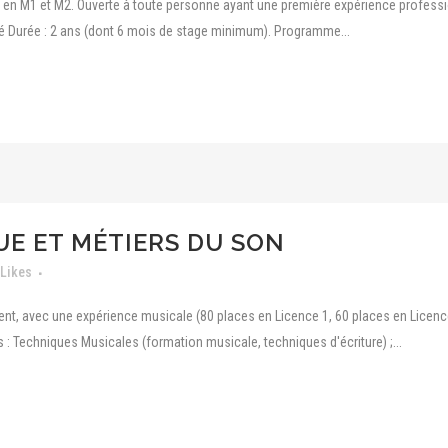
le en M1 et M2. Ouverte à toute personne ayant une première expérience profes
vité Durée : 2 ans (dont 6 mois de stage minimum). Programme...
UE ET MÉTIERS DU SON
Likes
lent, avec une expérience musicale (80 places en Licence 1, 60 places en Licence
 Techniques Musicales (formation musicale, techniques d'écriture) ;...