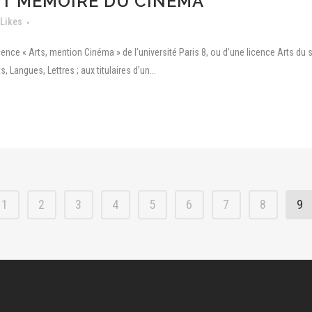
ET MÉMOIRE DU CINÉMA
Likes
licence « Arts, mention Cinéma » de l’université Paris 8, ou d’une licence Arts 
, Langues, Lettres ; aux titulaires d’un...
1
2
3
4
5
6
7
8
9