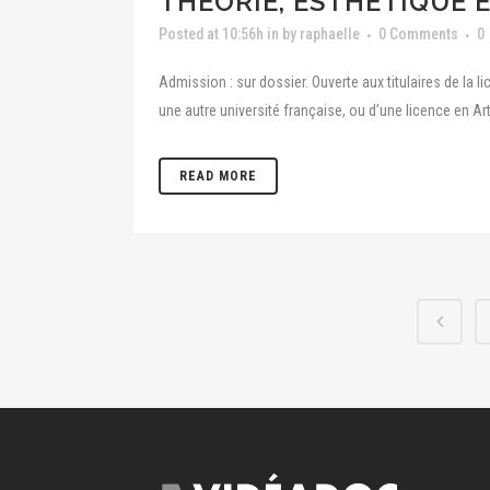
THÉORIE, ESTHÉTIQUE 
Posted at 10:56h
in
by
raphaelle
0 Comments
0
Admission : sur dossier. Ouverte aux titulaires de la 
une autre université française, ou d’une licence en Arts
READ MORE