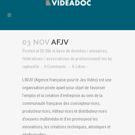
03 NOV
AFJV
Posted at 05:36h
in
base de données / annuaires
,
fédérations / associations de professionnel·les
by
raphaelle
0 Comments
0
Likes
L’AFJV (Agence Française pour le Jeu Vidéo) est une
organisation privée ayant pour objet de favoriser
l’emploi et la création d’entreprise au sein de la
communauté française des concepteur·rices,
producteur·rices, éditeur·rices et distributeur·rices
d’oeuvres multimédia et d’en promouvoir les
innovations, les créations techniques, artistiques et
intellectuelles.