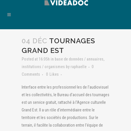
04 DÉC
TOURNAGES
GRAND EST
Posted at 16:05h
in
base de données / annuaires
,
institutions / organismes
by
raphaelle
0
Comments
0
Likes
Interface entre les professionnel·les de l’audiovisuel
et les collectivités, le Bureau d’accueil des tournages
est un service gratuit, rattaché à l’Agence culturelle
Grand Est. Il a un rôle d’intermédiaire entre le
territoire et les sociétés de productions. Sur le
terrain, il facilite la collaboration entre l’équipe de