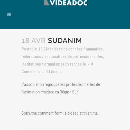
18 AVR
SUDANIM
Posted at 13:21h
in
base de données / annuaires
,
fédérations / associations de professionnel·les
,
institutions / organismes
by
raphaelle
0
Comments
0
Likes
L’association regroupe les professionnel·les de
l’animation résidant en Région Sud.
Sorry, the comment form is closed at this time.