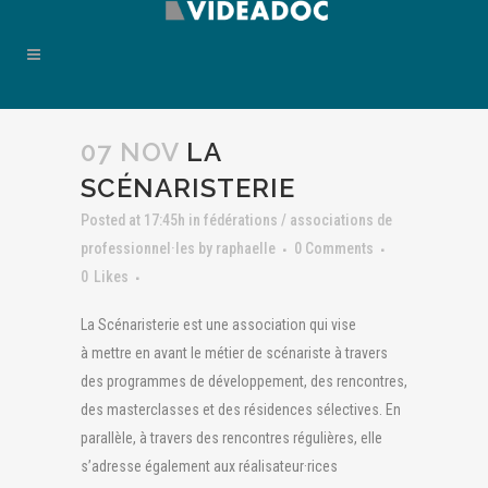
07 NOV
LA
SCÉNARISTERIE
Posted at 17:45h
in
fédérations / associations de
professionnel·les
by
raphaelle
0 Comments
0
Likes
La Scénaristerie est une association qui vise
à mettre en avant le métier de scénariste à travers
des programmes de développement, des rencontres,
des masterclasses et des résidences sélectives. En
parallèle, à travers des rencontres régulières, elle
s’adresse également aux réalisateur·rices