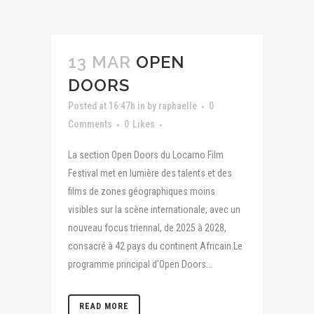
13 MAR
OPEN
DOORS
Posted at 16:47h
in
by
raphaelle
0
Comments
0
Likes
La section Open Doors du Locarno Film
Festival met en lumière des talents et des
films de zones géographiques moins
visibles sur la scène internationale, avec un
nouveau focus triennal, de 2025 à 2028,
consacré à 42 pays du continent Africain.Le
programme principal d’Open Doors...
READ MORE