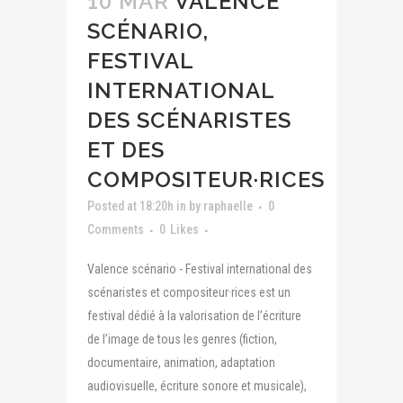
10 MAR
VALENCE
SCÉNARIO,
FESTIVAL
INTERNATIONAL
DES SCÉNARISTES
ET DES
COMPOSITEUR·RICES
Posted at 18:20h
in
by
raphaelle
0
Comments
0
Likes
Valence scénario - Festival international des
scénaristes et compositeur·rices est un
festival dédié à la valorisation de l’écriture
de l’image de tous les genres (fiction,
documentaire, animation, adaptation
audiovisuelle, écriture sonore et musicale),