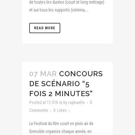
de toutes les durées (court et long métrage)
et sur tous les supports (cinéma,...
READ MORE
07 MAR
CONCOURS
DE SCÉNARIO “5
FOIS 2 MINUTES”
Posted at 11:51h
in
by
raphaelle
0
Comments
0
Likes
Le Festival du film court en plein air de
Grenoble organise chaque année, en