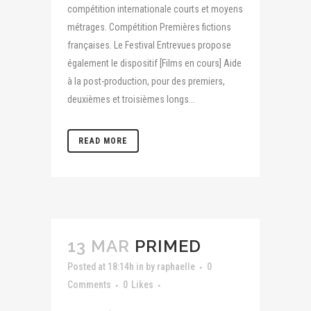
compétition internationale courts et moyens
métrages. Compétition Premières fictions
françaises. Le Festival Entrevues propose
également le dispositif [Films en cours] Aide
à la post-production, pour des premiers,
deuxièmes et troisièmes longs...
READ MORE
13 MAR
PRIMED
Posted at 18:14h
in
by
raphaelle
0
Comments
0
Likes