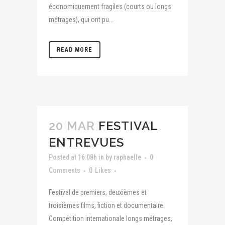
économiquement fragiles (courts ou longs
métrages), qui ont pu...
READ MORE
20 MAR
FESTIVAL
ENTREVUES
Posted at 16:08h
in
by
raphaelle
0
Comments
0
Likes
Festival de premiers, deuxièmes et
troisièmes films, fiction et documentaire.
Compétition internationale longs métrages,