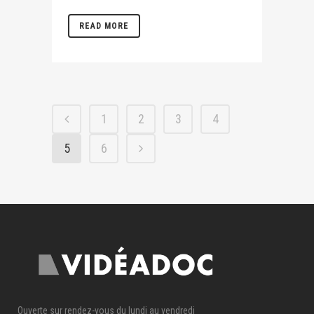
READ MORE
1
2
3
4
5
6
Ouverte sur rendez-vous du lundi au vendredi