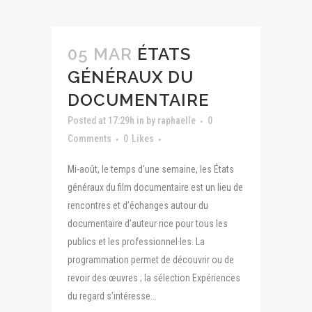
05 MAR
ÉTATS
GÉNÉRAUX DU
DOCUMENTAIRE
Posted at 17:29h
in
by
raphaelle
0
Comments
0
Likes
Mi-août, le temps d’une semaine, les États
généraux du film documentaire est un lieu de
rencontres et d’échanges autour du
documentaire d’auteur·rice pour tous les
publics et les professionnel·les. La
programmation permet de découvrir ou de
revoir des œuvres ; la sélection Expériences
du regard s’intéresse...