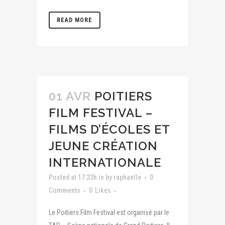
READ MORE
01 AVR
POITIERS
FILM FESTIVAL –
FILMS D’ÉCOLES ET
JEUNE CRÉATION
INTERNATIONALE
Posted at 17:23h
in
by
raphaelle
0
Comments
0
Likes
Le Poitiers Film Festival est organisé par le