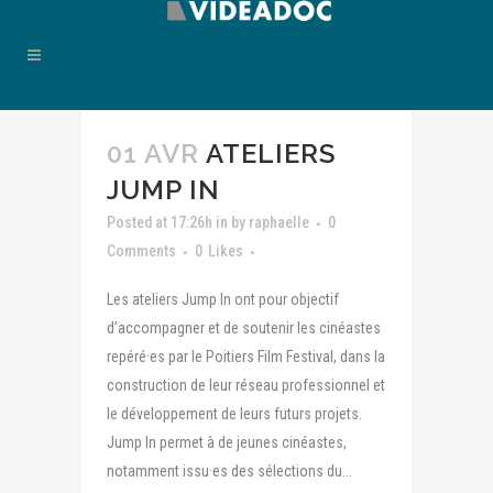
01 AVR
ATELIERS
JUMP IN
Posted at 17:26h
in
by
raphaelle
0
Comments
0
Likes
Les ateliers Jump In ont pour objectif
d’accompagner et de soutenir les cinéastes
repéré·es par le Poitiers Film Festival, dans la
construction de leur réseau professionnel et
le développement de leurs futurs projets.
Jump In permet à de jeunes cinéastes,
notamment issu·es des sélections du...