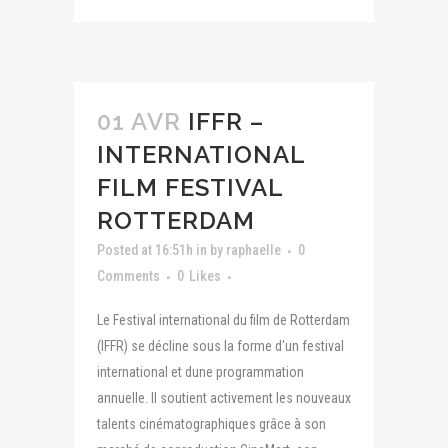
01 AVR
IFFR –
INTERNATIONAL
FILM FESTIVAL
ROTTERDAM
Posted at 16:51h
in
by
raphaelle
0
Comments
0
Likes
Le Festival international du film de Rotterdam
(IFFR) se décline sous la forme d'un festival
international et dune programmation
annuelle. Il soutient activement les nouveaux
talents cinématographiques grâce à son