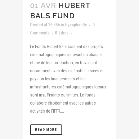
01 AVR
HUBERT
BALS FUND
Posted at 16:55h
in
by
raphaelle
0
Comments
0
Likes
Le Fonds Hubert Bals soutient des projets
cinématographiques innovants à chaque
étape de leur production, en travaillant
notamment avec des cinéastes issu·es de
pays où les financements et les
infrastructures cinématographiques locaux
sont insuffisants ou limités. Le fonds
collabore étroitement avec les autres
activités de l'IFFR,...
READ MORE