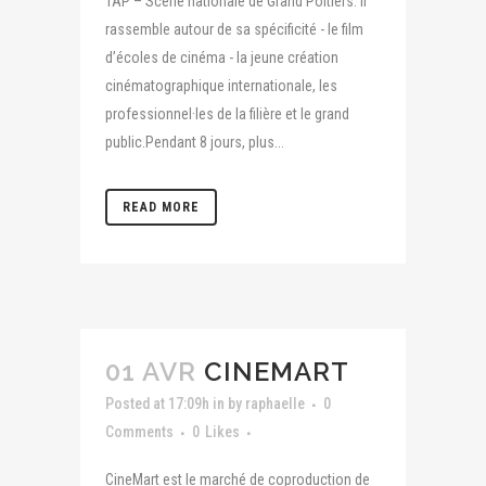
TAP – Scène nationale de Grand Poitiers. Il
rassemble autour de sa spécificité - le film
d’écoles de cinéma - la jeune création
cinématographique internationale, les
professionnel·les de la filière et le grand
public.Pendant 8 jours, plus...
READ MORE
01 AVR
CINEMART
Posted at 17:09h
in
by
raphaelle
0
Comments
0
Likes
CineMart est le marché de coproduction de