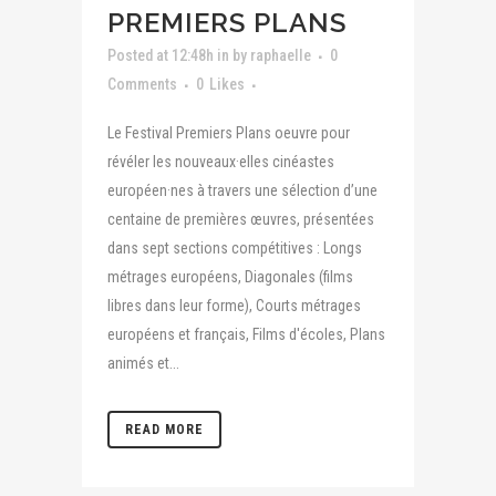
PREMIERS PLANS
Posted at 12:48h
in
by
raphaelle
0
Comments
0
Likes
Le Festival Premiers Plans oeuvre pour
révéler les nouveaux·elles cinéastes
européen·nes à travers une sélection d’une
centaine de premières œuvres, présentées
dans sept sections compétitives : Longs
métrages européens, Diagonales (films
libres dans leur forme), Courts métrages
européens et français, Films d'écoles, Plans
animés et...
READ MORE