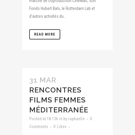
marché de coproduction CineMart, son
Fonds Hubert Bals, le Rotterdam Lab et
d'autres activités du...
READ MORE
31 MAR
RENCONTRES
FILMS FEMMES
MÉDITERRANÉE
Posted at 18:13h
in
by
raphaelle
0
Comments
0
Likes