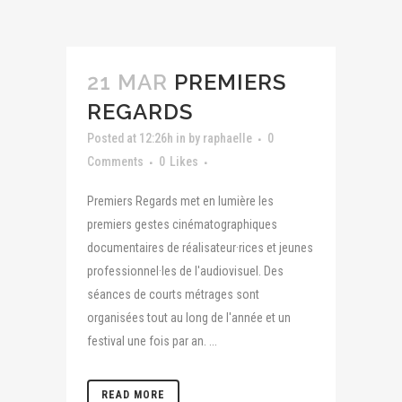
21 MAR
PREMIERS
REGARDS
Posted at 12:26h
in
by
raphaelle
0
Comments
0
Likes
Premiers Regards met en lumière les
premiers gestes cinématographiques
documentaires de réalisateur·rices et jeunes
professionnel·les de l'audiovisuel. Des
séances de courts métrages sont
organisées tout au long de l'année et un
festival une fois par an. ...
READ MORE