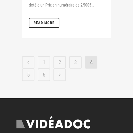
doté d’un Prix en numéraire de 2 500€...
READ MORE
1
2
3
4
5
6