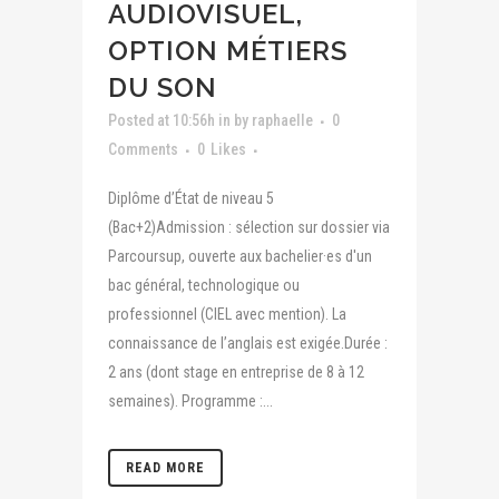
AUDIOVISUEL,
OPTION MÉTIERS
DU SON
Posted at 10:56h
in
by
raphaelle
0
Comments
0
Likes
Diplôme d’État de niveau 5
(Bac+2)Admission : sélection sur dossier via
Parcoursup, ouverte aux bachelier·es d'un
bac général, technologique ou
professionnel (CIEL avec mention). La
connaissance de l’anglais est exigée.Durée :
2 ans (dont stage en entreprise de 8 à 12
semaines). Programme :...
READ MORE