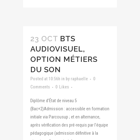
23 OCT
BTS
AUDIOVISUEL,
OPTION MÉTIERS
DU SON
Posted at 10:56h
in
by
raphaelle
0
Comments
0
Likes
Diplôme d’État de niveau 5
(Bac+2)Admission : accessible en formation
initiale via Parcousup ; et en alternance,
après vérification des pré-requis par l’équipe
pédagogique (admission définitive à la