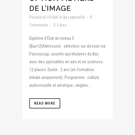
DE L’IMAGE
Posted at 10:56h
in
by
raphaelle
0
Comments
0
Likes
Diplôme d’État de niveau 5
(Bac+2)Admission : sélection sur dossier via
Parcoursup, ouverte aux titulaires du Bac
avec des spécialités en arts et en sciences.
12 places. Durée : 2 ans (en formation
initiale uniquement). Programme : culture
audiovisuelle et artistique ; anglais ;...
READ MORE