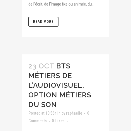
de l’écrit, de l’image fixe ou animée, du...
READ MORE
23 OCT
BTS
MÉTIERS DE
L’AUDIOVISUEL,
OPTION MÉTIERS
DU SON
Posted at 10:56h
in
by
raphaelle
0
Comments
0
Likes