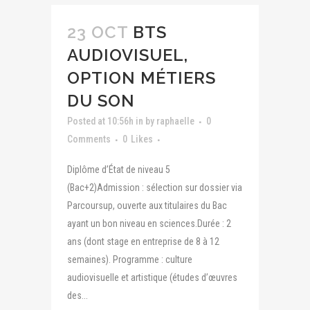
23 OCT
BTS
AUDIOVISUEL,
OPTION MÉTIERS
DU SON
Posted at 10:56h
in
by
raphaelle
0
Comments
0
Likes
Diplôme d’État de niveau 5
(Bac+2)Admission : sélection sur dossier via
Parcoursup, ouverte aux titulaires du Bac
ayant un bon niveau en sciences.Durée : 2
ans (dont stage en entreprise de 8 à 12
semaines). Programme : culture
audiovisuelle et artistique (études d’œuvres
des...