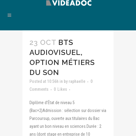
23 OCT
BTS
AUDIOVISUEL,
OPTION MÉTIERS
DU SON
Posted at 10:56h
in
by
raphaelle
0
Comments
0
Likes
Diplôme d’État de niveau 5
(Bac+2)Admission : sélection sur dossier via
Parcoursup, ouverte aux titulaires du Bac
ayant un bon niveau en sciences.Durée : 2
ans (dont stage en entreprise de 10