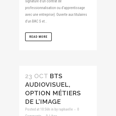
signature d’un contrat de
professionnalisation ou d’apprentissage
avec une entreprise). Ouverte aux titulaires
d’un BAC S et...
READ MORE
23 OCT
BTS
AUDIOVISUEL,
OPTION MÉTIERS
DE L’IMAGE
Posted at 10:56h
in
by
raphaelle
0