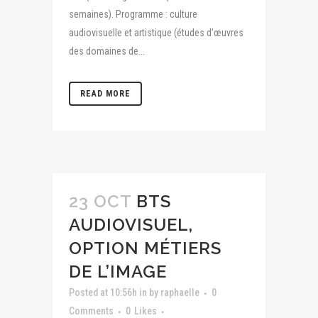
semaines). Programme : culture
audiovisuelle et artistique (études d’œuvres
des domaines de...
READ MORE
23 OCT
BTS
AUDIOVISUEL,
OPTION MÉTIERS
DE L’IMAGE
Posted at 10:56h
in
by
raphaelle
0
Comments
0
Likes