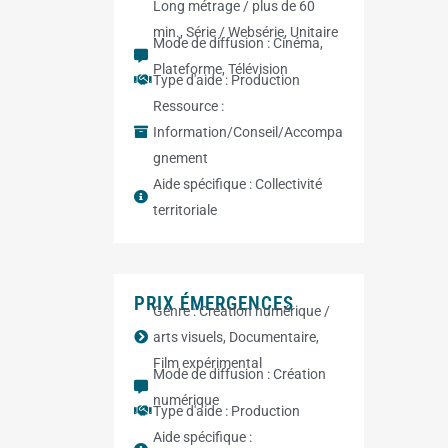
Long métrage / plus de 60
min.
,
Série / Websérie
,
Unitaire
Mode de diffusion :
Cinéma
,
Plateforme
,
Télévision
Type d'aide :
Production
Ressource :
Information/Conseil/Accompa
gnement
Aide spécifique :
Collectivité
territoriale
PRIX ÉMERGENCES
Genre :
Création numérique /
arts visuels
,
Documentaire
,
Film expérimental
Mode de diffusion :
Création
numérique
Type d'aide :
Production
Aide spécifique :