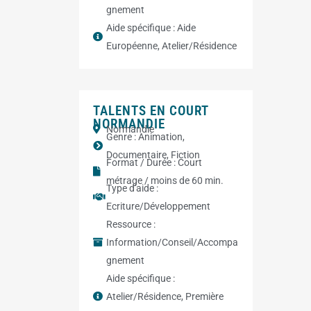
gnement
Aide spécifique :
Aide
Européenne
,
Atelier/Résidence
TALENTS EN COURT
NORMANDIE
Normandie
Genre :
Animation
,
Documentaire
,
Fiction
Format / Durée :
Court
métrage / moins de 60 min.
Type d'aide :
Ecriture/Développement
Ressource :
Information/Conseil/Accompa
gnement
Aide spécifique :
Atelier/Résidence
,
Première