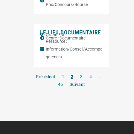
Prix/Concours/Bourse
LE LIEU DOCUMENTAIRE
Grand Est
Genre :
Documentaire
Ressource :
Information/Conseil/Accompa
gnement
Précédent
1
2
3
4
…
46
Suivant