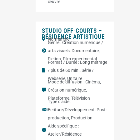
œuvre
STUDIO OFF-COURTS –
RÉSIDENCE ARTISTIQUE
Normandie
Genre :
Création numérique /
arts visuels
,
Documentaire
,
Fiction
,
Film expérimental
Format / Durée :
Long métrage
/ plus de 60 min.
,
Série /
Websérie
,
Unitaire
Mode de diffusion :
Cinéma
,
Création numérique
,
Plateforme
,
Télévision
Type d'aide :
Ecriture/Développement
,
Post-
production
,
Production
Aide spécifique :
Atelier/Résidence