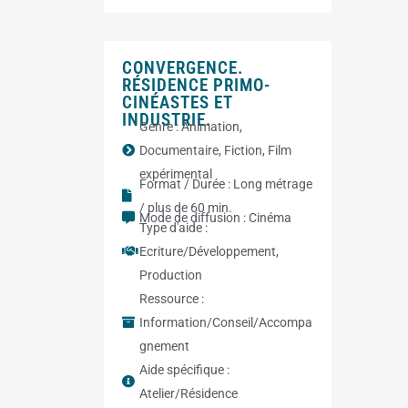
CONVERGENCE.
RÉSIDENCE PRIMO-
CINÉASTES ET
INDUSTRIE.
Genre :
Animation
,
Documentaire
,
Fiction
,
Film
expérimental
Format / Durée :
Long métrage
/ plus de 60 min.
Mode de diffusion :
Cinéma
Type d'aide :
Ecriture/Développement
,
Production
Ressource :
Information/Conseil/Accompa
gnement
Aide spécifique :
Atelier/Résidence