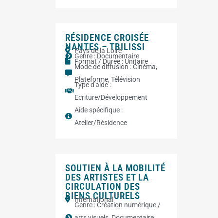
RÉSIDENCE CROISÉE
NANTES – TBILISSI
Pays de la Loire
Genre :
Documentaire
Format / Durée :
Unitaire
Mode de diffusion :
Cinéma
,
Plateforme
,
Télévision
Type d'aide :
Ecriture/Développement
Aide spécifique :
Atelier/Résidence
SOUTIEN À LA MOBILITÉ
DES ARTISTES ET LA
CIRCULATION DES
BIENS CULTURELS
International
Genre :
Création numérique /
arts visuels
,
Documentaire
,