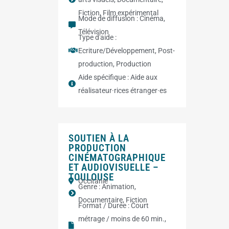
Fiction
,
Film expérimental
Mode de diffusion :
Cinéma
,
Télévision
Type d'aide :
Ecriture/Développement
,
Post-
production
,
Production
Aide spécifique :
Aide aux
réalisateur·rices étranger·es
SOUTIEN À LA
PRODUCTION
CINÉMATOGRAPHIQUE
ET AUDIOVISUELLE –
TOULOUSE
Occitanie
Genre :
Animation
,
Documentaire
,
Fiction
Format / Durée :
Court
métrage / moins de 60 min.
,