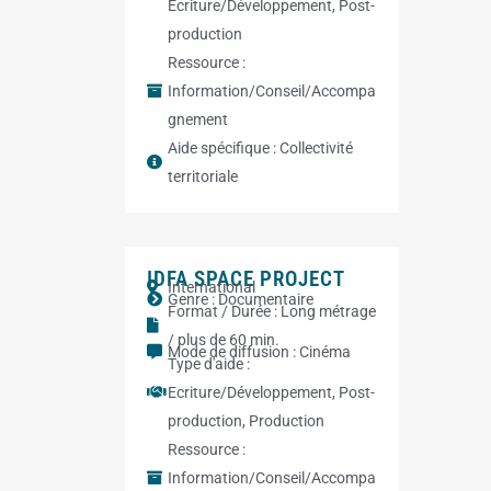
Ecriture/Développement
,
Post-
production
Ressource :
Information/Conseil/Accompa
gnement
Aide spécifique :
Collectivité
territoriale
IDFA SPACE PROJECT
International
Genre :
Documentaire
Format / Durée :
Long métrage
/ plus de 60 min.
Mode de diffusion :
Cinéma
Type d'aide :
Ecriture/Développement
,
Post-
production
,
Production
Ressource :
Information/Conseil/Accompa