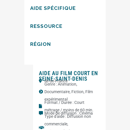
AIDE SPÉCIFIQUE
RESSOURCE
RÉGION
AIDE AU FILM COURT EN
SEINE-SAINT-DENIS
Ile-de-France
Genre :
Animation
,
Documentaire
,
Fiction
,
Film
expérimental
Format / Durée :
Court
métrage / moins de 60 min.
Mode de diffusion :
Cinéma
Type d'aide :
Diffusion non
commerciale
,