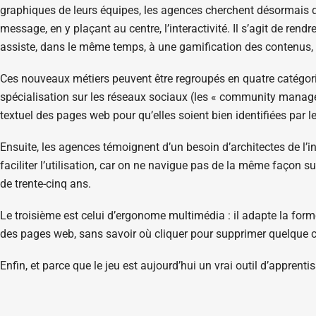
graphiques de leurs équipes, les agences cherchent désormais de
message, en y plaçant au centre, l’interactivité. Il s’agit de ren
assiste, dans le même temps, à une gamification des contenus, à
Ces nouveaux métiers peuvent être regroupés en quatre catégories
spécialisation sur les réseaux sociaux (les « community manager
textuel des pages web pour qu’elles soient bien identifiées par 
Ensuite, les agences témoignent d’un besoin d’architectes de l’in
faciliter l’utilisation, car on ne navigue pas de la même façon su
de trente-cinq ans.
Le troisième est celui d’ergonome multimédia : il adapte la forme 
des pages web, sans savoir où cliquer pour supprimer quelque ch
Enfin, et parce que le jeu est aujourd’hui un vrai outil d’apprent
Learning/Serious Game, qui scénarisent et rendent interactifs
La licence professionnelle Développeur informatique multi-suppo