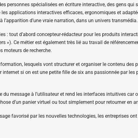
s personnes spécialisées en écriture interactive, des gens qui 
dre les applications interactives efficaces, ergonomiques et adapt
 l’apparition d’une vraie narration, dans un univers transmédia.
 : tout d’abord concepteur-rédacteur pour les produits interacti
s »). Ce métier est également très lié au travail de référencem
les moteurs de recherche.
formation, lesquels vont structurer et organiser le contenu des pr
r internet si on est une petite fille de six ans passionnée par le
du message à l’utilisateur et rend les interfaces intuitives car o
ose d’un panier virtuel ou tout simplement pour retourner en arr
issage favorisé par les nouvelles technologies, les entreprises on
 des contenus pédagogiques.
rts, organisée avec l’IUT d’Annecy, vise à former des développeu