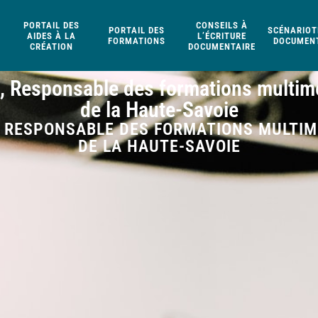
PORTAIL DES
CONSEILS À
PORTAIL DES
SCÉNARIOT
AIDES À LA
L’ÉCRITURE
FORMATIONS
DOCUMENT
CRÉATION
DOCUMENTAIRE
, Responsable des formations multimé
de la Haute-Savoie
, RESPONSABLE DES FORMATIONS MULTIMÉ
DE LA HAUTE-SAVOIE