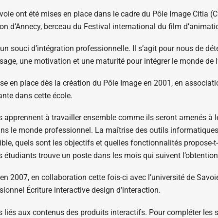
oie ont été mises en place dans le cadre du Pôle Image Citia (
n d’Annecy, berceau du Festival international du film d’animati
 souci d’intégration professionnelle. Il s’agit pour nous de déte
ssage, une motivation et une maturité pour intégrer le monde de l’
e en place dès la création du Pôle Image en 2001, en associatio
ante dans cette école.
s apprennent à travailler ensemble comme ils seront amenés à le 
s le monde professionnel. La maîtrise des outils informatiques e
cible, quels sont les objectifs et quelles fonctionnalités propose-t-
s étudiants trouve un poste dans les mois qui suivent l’obtention
 2007, en collaboration cette fois-ci avec l’université de Savoie
onnel Écriture interactive design d’interaction.
liés aux contenus des produits interactifs. Pour compléter les s