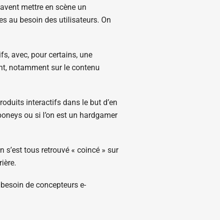
savent mettre en scène un
ées au besoin des utilisateurs. On
fs, avec, pour certains, une
ent, notamment sur le contenu
oduits interactifs dans le but d’en
s poneys ou si l’on est un hardgamer
n s’est tous retrouvé « coincé » sur
ière.
t besoin de concepteurs e-
rs d’applications iPhone, iPad et