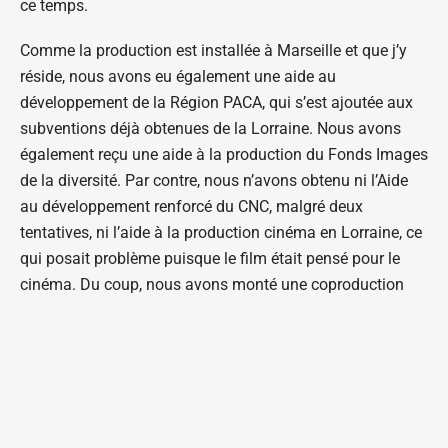
ce temps.
Comme la production est installée à Marseille et que j’y
réside, nous avons eu également une aide au
développement de la Région PACA, qui s’est ajoutée aux
subventions déjà obtenues de la Lorraine. Nous avons
également reçu une aide à la production du Fonds Images
de la diversité. Par contre, nous n’avons obtenu ni l’Aide
au développement renforcé du CNC, malgré deux
tentatives, ni l’aide à la production cinéma en Lorraine, ce
qui posait problème puisque le film était pensé pour le
cinéma. Du coup, nous avons monté une coproduction
avec une société dans la Région Grand Est, ANA films, et
une chaîne de télévision locale qui coproduit de nombreux
documentaires, Vosges Télévision. Ce montage nous a
permis d’avoir des aides à la production audiovisuelle à la
fois en Lorraine et en PACA.