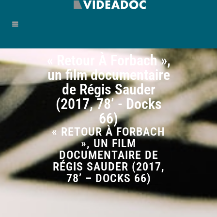
« Retour À Forbach »,
un film documentaire
de Régis Sauder
(2017, 78’ - Docks
66)
« RETOUR À FORBACH
», UN FILM
DOCUMENTAIRE DE
RÉGIS SAUDER (2017,
78’ – DOCKS 66)