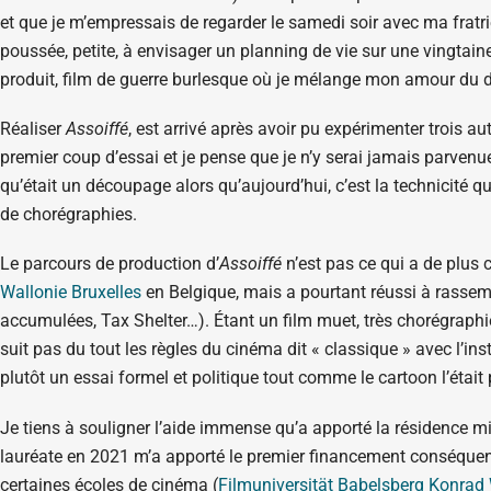
et que je m’empressais de regarder le samedi soir avec ma fratr
poussée, petite, à envisager un planning de vie sur une vingtain
produit, film de guerre burlesque où je mélange mon amour du d
Réaliser
Assoiffé
, est arrivé après avoir pu expérimenter trois a
premier coup d’essai et je pense que je n’y serai jamais parvenu
qu’était un découpage alors qu’aujourd’hui, c’est la technicité
de chorégraphies.
Le parcours de production d’
Assoiffé
n’est pas ce qui a de plus c
Wallonie Bruxelles
en Belgique, mais a pourtant réussi à rassem
accumulées, Tax Shelter…). Étant un film muet, très chorégraphié, i
suit pas du tout les règles du cinéma dit « classique » avec l’ins
plutôt un essai formel et politique tout comme le cartoon l’était 
Je tiens à souligner l’aide immense qu’a apporté la résidence m
lauréate en 2021 m’a apporté le premier financement conséquen
certaines écoles de cinéma (
Filmuniversität Babelsberg Konrad