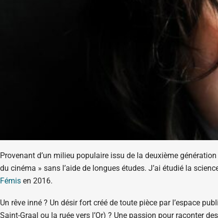
Provenant d’un milieu populaire issu de la deuxième génération d
du cinéma » sans l’aide de longues études. J’ai étudié la science
Fémis
en 2016.
Un rêve inné ? Un désir fort créé de toute pièce par l’espace pu
Saint-Graal ou la ruée vers l’Or) ? Une passion pour raconter de