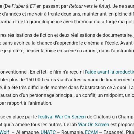
ie (De
Fluber
à
ET
en passant par
Retour vers le futur)
. Je ne sau
e d’années et me voir à trente-deux ans, maintenant, en pleine d
rama et de la grandiloquence avec l’humour qui a forgé ma poli
utres réalisations de fiction et deux réalisations de documentaire
e sans avoir eu la chance d’apprendre le cinéma à l’école. Avant
 que je préfère, penser la mise en scène en amont, dans l’abstra
onventionnel. En effet, le film n’a reçu ni
l’aide avant la product
bler plus de 150 000 euros via d’autres canaux de financement (
l a été très difficile de montrer dans l’abstraction ce à quoi il al
tauration d’un personnage principal, un conflit, un midpoint, un c
par rapport à l’animation.
ise en place par le
festival War On Screen
de Châlons-en-Champagn
t qui a amené tous les autres. Le lab
War On Screen
est proposé
 Wolf
– Allemagne,
UNATC
– Roumanie,
ECAM
– Espagne). Plus