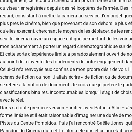
Étrangement, ce retour au cinéma aura pris la forme d’un film 
du viseur, enregistrées depuis des hélicoptères de l’armée. Des
regard, consistant à mettre la caméra au service d’un projet guer
plus près le cinéma, bien que provenant de son dehors le plus e
qu’elles exercent, cherchant le moyen de les déplacer, de les r
seul le cinéma ouvre un espace critique permettant de les voir 
mon acharnement à porter un regard cinématographique sur de
Et cette sorte d’expérience limite a paradoxalement ouvert de nou
au point de réinventer les fondements de notre engagement dans l
Celui-ci m’a renvoyée aux confins de mon propre désir de voir. Il
scènes de fiction ou non. J’allais écrire « de fiction ou de docu
se réfère à la notion de document. Je crois que je préfère le part
classifications binaires, incontournables lorsqu’il s’agit de chois
avec le réel.
Dans sa toute première version – initiée avec Patricia Allio –
Il 
forme linéaire et il était raisonnable d’imaginer une durée de m
Pistes du Centre Pompidou. Puis j’ai rencontré Gaëlle Jones, qui
Parisdoc du Cinéma du réel. Le film a été pris et ce qui était c