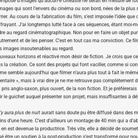
composé d’images qu’aucun·e cinéaste ne serait en mesure de tou
 images qui sont l’envers du cinéma ou son bord, nées de la plus
rier. Au cours de la fabrication du film, s’est imposée l’idée que
ffrayant. J’ai longtemps lutté face à ces séquences, étant moi-m
endre au regard cinématographique. Non pour en faire un objet p
autrement et de les penser. C’est en tout cas ma conviction. Ce 
s images insoutenables au regard.
veaux horizons et réactivé mon désir de fiction. Je crois que cer
a création. Ce sont des projets qui font vaciller, comme si cont
 me semble aujourd’hui que filmer n’aura plus tout à fait le même
mentaire », mais à vrai dire je ne me retrouve pas complètement d
i pris anglo-saxon, plus ouvert, de la non fiction. Et je préfèrer
ir le guichet auquel présenter son projet, mais insuffisantes à déf
n’y aura plus de nuit
aurait sans doute pu être diffusé dans des 
oins d’une heure. C’est d’ailleurs un montage de 40 min qui a d’a
 en est devenue la productrice. Très vite, elle a décidé de soume
ensé être un soutien à la post-production s’est transformé pour n