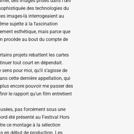
rner, des images prises dans l’œil
 sophistiquée des technologies du
 ces images-là interrogeaient au
ême sujette à la fascination
urement esthétique, mais parce que
film procède au bout du compte de
tains projets rebattent les cartes
inuer tout court en dépendait.
 sens pour moi, qu’il s’agisse de
ans cette dernière appellation, qui
ais plus encore pouvoir me passer des
inir le rapport qu’un film entretient
musées, pas forcément sous une
bord été présenté au Festival Hors
ttre ce montage à la sélection
ous en début de production. Les