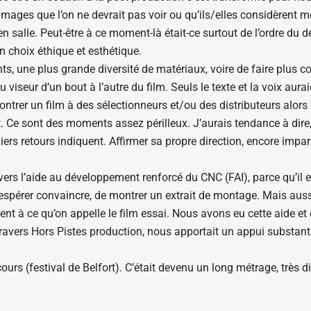
’images que l’on ne devrait pas voir ou qu’ils/elles considèrent
 en salle. Peut-être à ce moment-là était-ce surtout de l’ordre du 
un choix éthique et esthétique.
 une plus grande diversité de matériaux, voire de faire plus court, 
u viseur d’un bout à l’autre du film. Seuls le texte et la voix aura
ntrer un film à des sélectionneurs et/ou des distributeurs alors
 Ce sont des moments assez périlleux. J’aurais tendance à dire, à
iers retours indiquent. Affirmer sa propre direction, encore impar
ers l’aide au développement renforcé du CNC (FAI), parce qu’i
r espérer convaincre, de montrer un extrait de montage. Mais auss
 à ce qu’on appelle le film essai. Nous avons eu cette aide et 
avers Hors Pistes production, nous apportait un appui substantiel 
ours (festival de Belfort). C’était devenu un long métrage, très 
dispositif, mais aussi d’une forme narrative, ménageant une prog
nnage n’avaient pas commencé, Gaëlle l’a néanmoins soumis à de