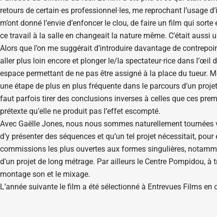
retours de certain·es professionnel·les, me reprochant l’usage d
m’ont donné l’envie d’enfoncer le clou, de faire un film qui sorte
ce travail à la salle en changeait la nature même. C’était aussi 
Alors que l’on me suggérait d’introduire davantage de contrepoints,
aller plus loin encore et plonger le/la spectateur·rice dans l’œil d
espace permettant de ne pas être assigné à la place du tueur. Mo
une étape de plus en plus fréquente dans le parcours d’un projet.
faut parfois tirer des conclusions inverses à celles que ces prem
prétexte qu’elle ne produit pas l’effet escompté.
Avec Gaëlle Jones, nous nous sommes naturellement tournées v
d’y présenter des séquences et qu’un tel projet nécessitait, pou
commissions les plus ouvertes aux formes singulières, notamment
d’un projet de long métrage. Par ailleurs le Centre Pompidou, à tr
montage son et le mixage.
L’année suivante le film a été sélectionné à Entrevues Films en c
montré à ParisDoc. Il ne s’agissait plus simplement d’un film à 
séquences au scénario pourtant semblable. Le mixage et l’étalo