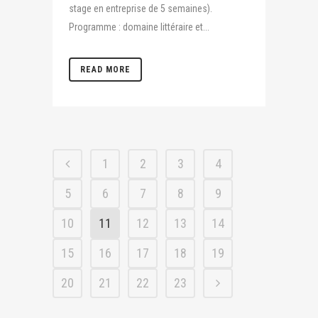
stage en entreprise de 5 semaines).
Programme : domaine littéraire et...
READ MORE
1
2
3
4
5
6
7
8
9
10
11
12
13
14
15
16
17
18
19
20
21
22
23