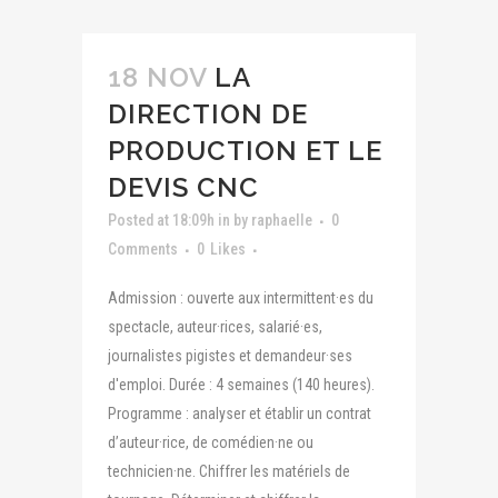
18 NOV
LA
DIRECTION DE
PRODUCTION ET LE
DEVIS CNC
Posted at 18:09h
in
by
raphaelle
0
Comments
0
Likes
Admission : ouverte aux intermittent·es du
spectacle, auteur·rices, salarié·es,
journalistes pigistes et demandeur·ses
d'emploi. Durée : 4 semaines (140 heures).
Programme : analyser et établir un contrat
d’auteur·rice, de comédien·ne ou
technicien·ne. Chiffrer les matériels de