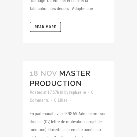
tournage. Déterminer et chiffrer la
fabrication des décors . Adapter une...
READ MORE
18 NOV
MASTER
PRODUCTION
Posted at 17:57h
in
by
raphaelle
0
Comments
0
Likes
En partenariat avec l'ENSAV Admission : sur
dossier (CV, lettre de motivation, projet de
mémoire). Ouverte en première année aux