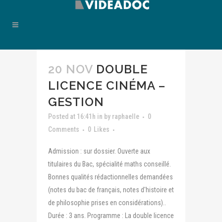
20 NOV
DOUBLE
LICENCE CINÉMA –
GESTION
Posted at 16:41h
in
by
raphaelle
0
Comments
0
Likes
Admission : sur dossier. Ouverte aux
titulaires du Bac, spécialité maths conseillé.
Bonnes qualités rédactionnelles demandées
(notes du bac de français, notes d'histoire et
de philosophie prises en considérations)..
Durée : 3 ans. Programme : La double licence