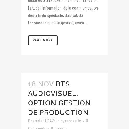
titulaires d'un Bac+3 dans les domaines de
l’art, de l’information, de la communication,
des arts du spectacle, du droit, de
l’économie ou de la gestion, ayant...
READ MORE
18 NOV
BTS
AUDIOVISUEL,
OPTION GESTION
DE PRODUCTION
Posted at 17:47h
in
by
raphaelle
0
Comments
0
Likes