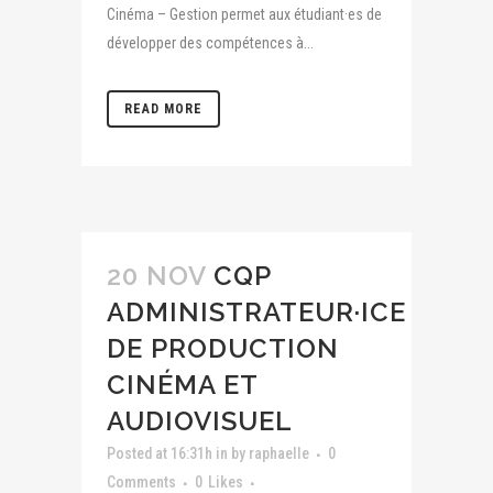
Cinéma – Gestion permet aux étudiant·es de
développer des compétences à...
READ MORE
20 NOV
CQP
ADMINISTRATEUR·ICE
DE PRODUCTION
CINÉMA ET
AUDIOVISUEL
Posted at 16:31h
in
by
raphaelle
0
Comments
0
Likes