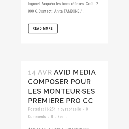
logiciel. Acquérir les bons réflexes. Coût : 2
800 €. Contact : Anita TAMBONE /...
READ MORE
14 AVR
AVID MEDIA
COMPOSER POUR
LES MONTEUR·SES
PREMIERE PRO CC
Posted at 16:25h
in
by
raphaelle
0
Comments
0
Likes