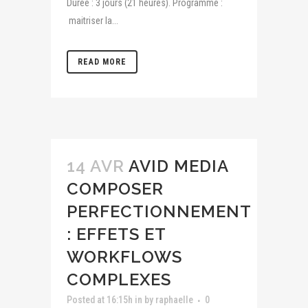
Durée : 3 jours (21 heures). Programme :
maitriser la...
READ MORE
14 AVR
AVID MEDIA
COMPOSER
PERFECTIONNEMENT
: EFFETS ET
WORKFLOWS
COMPLEXES
Posted at 16:15h
in
by
raphaelle
0