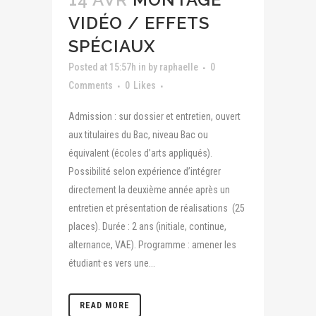
VIDÉO / EFFETS
SPÉCIAUX
Posted at 15:57h
in
by
raphaelle
0
Comments
0
Likes
Admission : sur dossier et entretien, ouvert
aux titulaires du Bac, niveau Bac ou
équivalent (écoles d’arts appliqués).
Possibilité selon expérience d’intégrer
directement la deuxième année après un
entretien et présentation de réalisations (25
places). Durée : 2 ans (initiale, continue,
alternance, VAE). Programme : amener les
étudiant·es vers une...
READ MORE