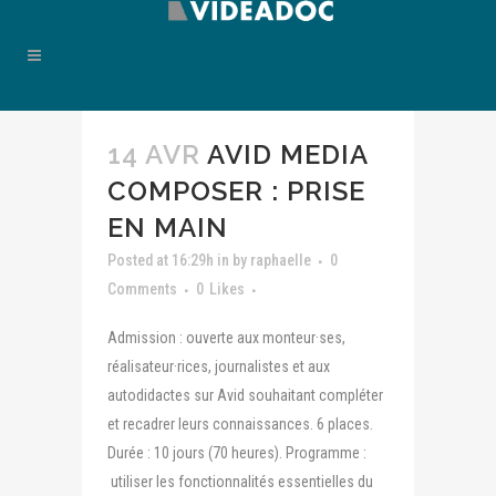
14 AVR
AVID MEDIA
COMPOSER : PRISE
EN MAIN
Posted at 16:29h
in
by
raphaelle
0
Comments
0
Likes
Admission : ouverte aux monteur·ses,
réalisateur·rices, journalistes et aux
autodidactes sur Avid souhaitant compléter
et recadrer leurs connaissances. 6 places.
Durée : 10 jours (70 heures). Programme :
utiliser les fonctionnalités essentielles du