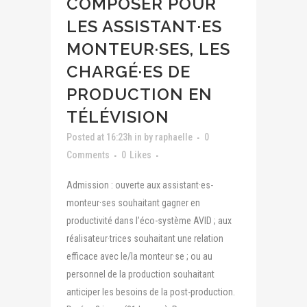
COMPOSER POUR
LES ASSISTANT·ES
MONTEUR·SES, LES
CHARGÉ·ES DE
PRODUCTION EN
TÉLÉVISION
Posted at 16:23h
in
by
raphaelle
0
Comments
0
Likes
Admission : ouverte aux assistant·es-
monteur·ses souhaitant gagner en
productivité dans l’éco-système AVID ; aux
réalisateur·trices souhaitant une relation
efficace avec le/la monteur·se ; ou au
personnel de la production souhaitant
anticiper les besoins de la post-production.