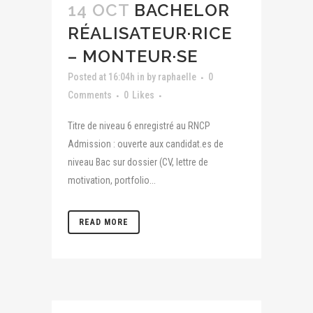
14 OCT
BACHELOR
RÉALISATEUR·RICE
– MONTEUR·SE
Posted at 16:04h
in
by
raphaelle
0
Comments
0
Likes
Titre de niveau 6 enregistré au RNCP
Admission : ouverte aux candidat.es de
niveau Bac sur dossier (CV, lettre de
motivation, portfolio...
READ MORE