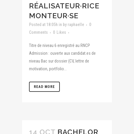
RÉALISATEUR·RICE
MONTEUR·SE
Posted at 18:05h
in
by
raphaelle
0
Comments
0
Likes
Titre de niveau 6 enregistré au RNCP
Admission : ouverte aux candidat.es de
niveau Bac sur dossier (CV, lettre de
motivation, portfolio...
READ MORE
14 OCT
BACHELOR