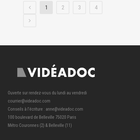
1
2
3
4
Ouverte sur rendez-vous du lundi au vendredi
courrier@videadoc.com
Conseils à l’écriture : anne@videadoc.com
100 boulevard de Belleville 75020 Paris
Métro Couronnes (2) & Belleville (11)