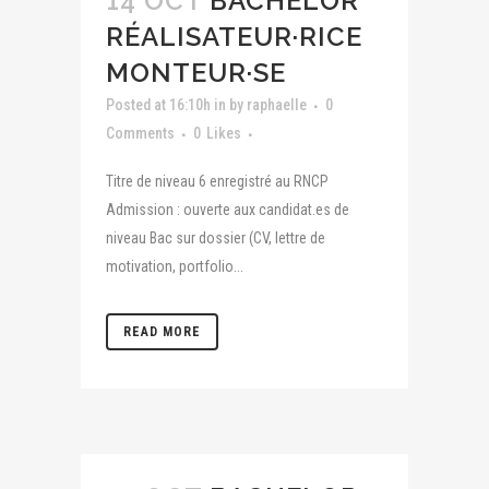
14 OCT
BACHELOR
RÉALISATEUR·RICE
MONTEUR·SE
Posted at 16:10h
in
by
raphaelle
0
Comments
0
Likes
Titre de niveau 6 enregistré au RNCP
Admission : ouverte aux candidat.es de
niveau Bac sur dossier (CV, lettre de
motivation, portfolio...
READ MORE