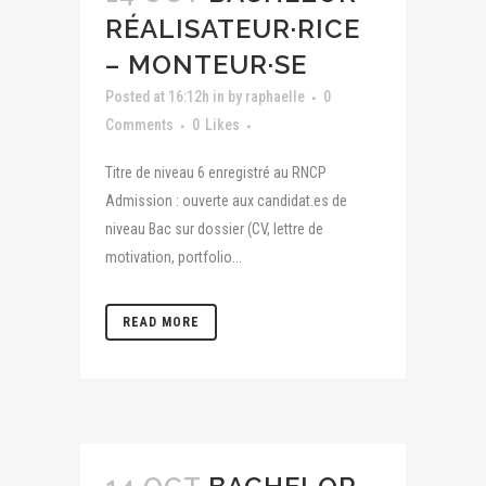
RÉALISATEUR·RICE
– MONTEUR·SE
Posted at 16:12h
in
by
raphaelle
0
Comments
0
Likes
Titre de niveau 6 enregistré au RNCP
Admission : ouverte aux candidat.es de
niveau Bac sur dossier (CV, lettre de
motivation, portfolio...
READ MORE