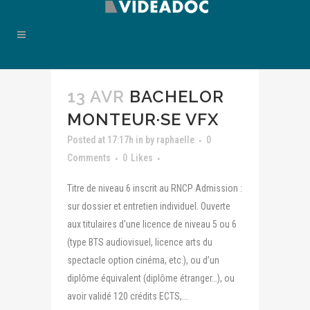
13 AVR
BACHELOR
MONTEUR·SE VFX
Posted at 17:17h
in
by
raphaelle
0
Comments
0
Likes
Titre de niveau 6 inscrit au RNCP Admission :
sur dossier et entretien individuel. Ouverte
aux titulaires d'une licence de niveau 5 ou 6
(type BTS audiovisuel, licence arts du
spectacle option cinéma, etc.), ou d’un
diplôme équivalent (diplôme étranger…), ou
avoir validé 120 crédits ECTS,...