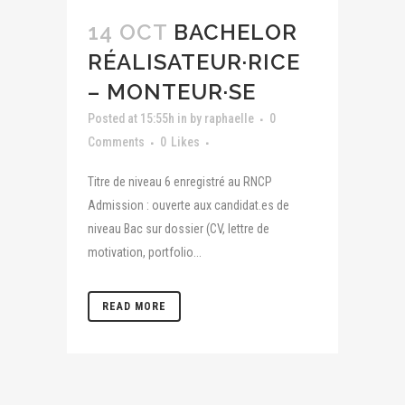
14 OCT
BACHELOR
RÉALISATEUR·RICE
– MONTEUR·SE
Posted at 15:55h
in
by
raphaelle
0
Comments
0
Likes
Titre de niveau 6 enregistré au RNCP
Admission : ouverte aux candidat.es de
niveau Bac sur dossier (CV, lettre de
motivation, portfolio...
READ MORE