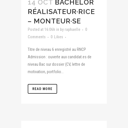
14 OCT
BACHELOR
RÉALISATEUR·RICE
– MONTEUR·SE
Posted at 16:06h
in
by
raphaelle
0
Comments
0
Likes
Titre de niveau 6 enregistré au RNCP
Admission : ouverte aux candidat.es de
niveau Bac sur dossier (CV, lettre de
motivation, portfolio...
READ MORE