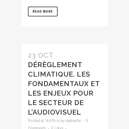
READ MORE
23 OCT
DÉRÈGLEMENT
CLIMATIQUE. LES
FONDAMENTAUX ET
LES ENJEUX POUR
LE SECTEUR DE
L’AUDIOVISUEL
Posted at 16:47h
in
by
raphaelle
0
Comments
0
Likes