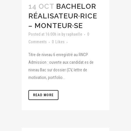
14 OCT
BACHELOR
RÉALISATEUR·RICE
– MONTEUR·SE
Posted at 16:00h
in
by
raphaelle
0
Comments
0
Likes
Titre de niveau 6 enregistré au RNCP
Admission : ouverte aux candidat.es de
niveau Bac sur dossier (CV, lettre de
motivation, portfolio...
READ MORE