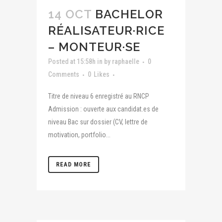
14 OCT
BACHELOR
RÉALISATEUR·RICE
– MONTEUR·SE
Posted at 15:58h
in
by
raphaelle
0
Comments
0
Likes
Titre de niveau 6 enregistré au RNCP
Admission : ouverte aux candidat.es de
niveau Bac sur dossier (CV, lettre de
motivation, portfolio...
READ MORE