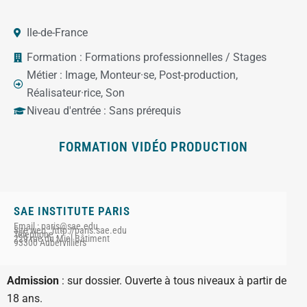
Ile-de-France
Formation :
Formations professionnelles / Stages
Métier :
Image
,
Monteur·se
,
Post-production
,
Réalisateur·rice
,
Son
Niveau d'entrée :
Sans prérequis
FORMATION VIDÉO PRODUCTION
SAE INSTITUTE PARIS
Email : paris@sae.edu
Site web : http://paris.sae.edu
Téléphone :
229 rue du Miel Bâtiment
93300 Aubervilliers
Admission
: sur dossier. Ouverte à tous niveaux à partir de
18 ans.