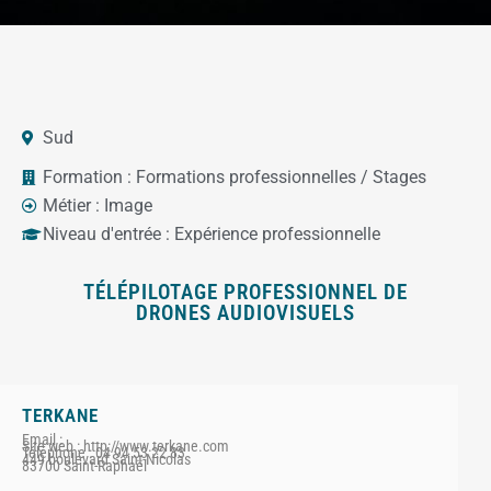
Sud
Formation :
Formations professionnelles / Stages
Métier :
Image
Niveau d'entrée :
Expérience professionnelle
TÉLÉPILOTAGE PROFESSIONNEL DE
DRONES AUDIOVISUELS
TERKANE
Email :
Site web : http://www.terkane.com
Téléphone : 04 94 53 22 83
449 boulevard Saint-Nicolas
83700 Saint-Raphaël