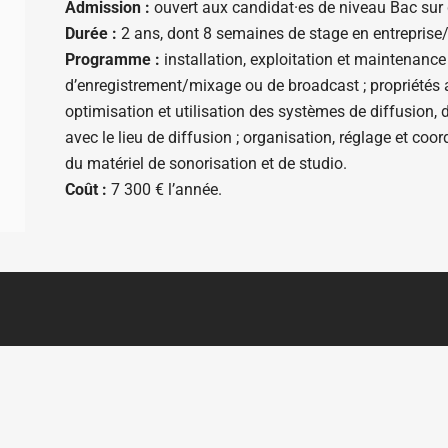
Admission :
ouvert aux candidat·es de niveau Bac sur d
Durée :
2 ans, dont 8 semaines de stage en entreprise/a
Programme :
installation, exploitation et maintenance
d’enregistrement/mixage ou de broadcast ; propriétés ac
optimisation et utilisation des systèmes de diffusion,
avec le lieu de diffusion ; organisation, réglage et coor
du matériel de sonorisation et de studio.
Coût :
7 300 € l’année.
N DU SITE
AUTRES PAGES
ils à l'écriture documentaire
Portail des aides à la création
riothèque documentaire
Portail des formations