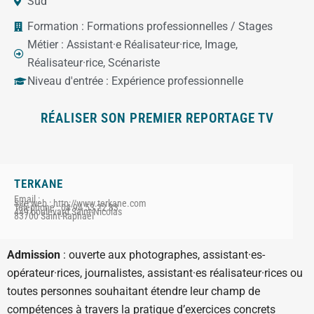
Sud
Formation :
Formations professionnelles / Stages
Métier :
Assistant·e Réalisateur·rice
,
Image
,
Réalisateur·rice
,
Scénariste
Niveau d'entrée :
Expérience professionnelle
RÉALISER SON PREMIER REPORTAGE TV
TERKANE
Email :
Site web : http://www.terkane.com
Téléphone : 04 94 53 22 83
449 boulevard Saint-Nicolas
83700 Saint-Raphaël
Admission
: ouverte aux photographes, assistant·es-
opérateur·rices, journalistes, assistant·es réalisateur·rices ou
toutes personnes souhaitant étendre leur champ de
compétences à travers la pratique d’exercices concrets