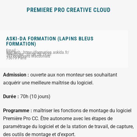
PREMIERE PRO CREATIVE CLOUD
ASKI-DA FORMATION (LAPINS BLEUS
FORMATION)
Email :
Site web : https://formation.askida.fr/
Téléphone : 01 56 20 19 21
157 boulevard Macdonald
75019 Paris
Admission :
ouverte aux non monteur·ses souhaitant
acquérir une meilleure maîtrise du logiciel.
Durée :
70h (10 jours)
Programme :
maîtriser les fonctions de montage du logiciel
Première Pro CC. Être autonome avec les étapes de
paramétrage du logiciel et de la station de travail, de capture,
des outils de montage et d’export.