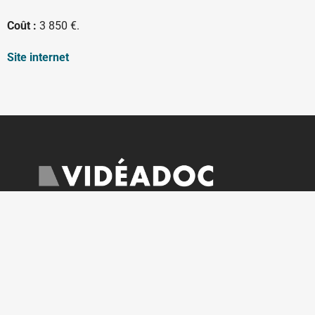
Coût :
3 850 €.
Site internet
Ouverte sur rendez-vous du lundi au vendredi
courrier@videadoc.com
Conseils à l’écriture : anne@videadoc.com
100 boulevard de Belleville 75020 Paris
Métro Couronnes (2) & Belleville (11)