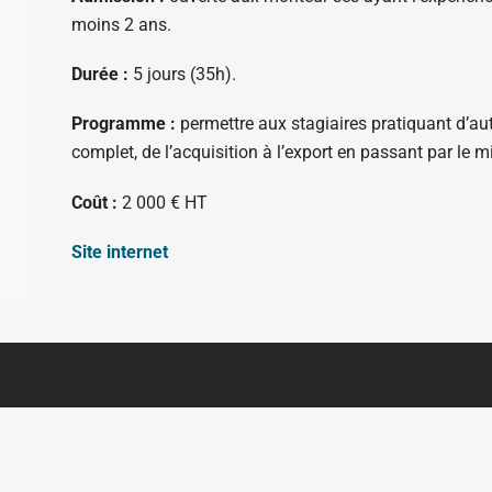
moins 2 ans.
Durée :
5 jours (35h).
Programme :
permettre aux stagiaires pratiquant d’au
complet, de l’acquisition à l’export en passant par le m
Coût :
2 000 € HT
Site internet
N DU SITE
AUTRES PAGES
ils à l'écriture documentaire
Portail des aides à la création