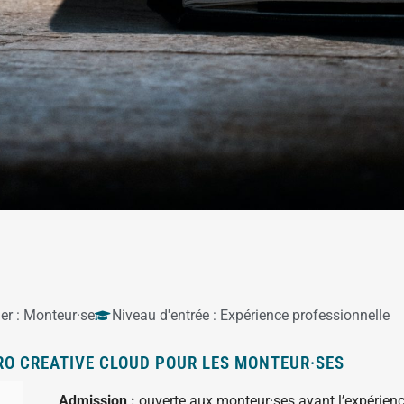
er :
Monteur·se
Niveau d'entrée :
Expérience professionnelle
RO CREATIVE CLOUD POUR LES MONTEUR·SES
Admission :
ouverte aux monteur·ses ayant l’expérienc