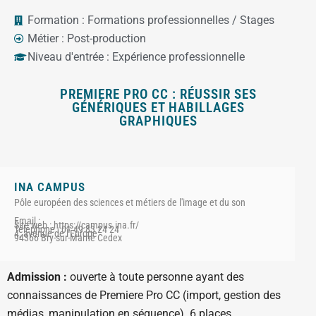
Formation :
Formations professionnelles / Stages
Métier :
Post-production
Niveau d'entrée :
Expérience professionnelle
PREMIERE PRO CC : RÉUSSIR SES
GÉNÉRIQUES ET HABILLAGES
GRAPHIQUES
INA CAMPUS
Pôle européen des sciences et métiers de l'image et du son
Email :
Site web : https://campus.ina.fr/
Téléphone : 01 49 83 24 24
4, avenue de l'Europe
94366 Bry-sur-Marne Cedex
Admission :
ouverte à toute personne ayant des
connaissances de Premiere Pro CC (import, gestion des
médias, manipulation en séquence). 6 places.