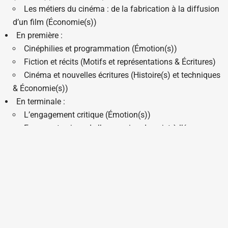
Les métiers du cinéma : de la fabrication à la diffusion
d’un film (Économie(s))
En première :
Cinéphilies et programmation (Émotion(s))
Fiction et récits (Motifs et représentations & Écritures)
Cinéma et nouvelles écritures (Histoire(s) et techniques
& Économie(s))
En terminale :
L’engagement critique (Émotion(s))
Formes et enjeux de l’expression du sujet à l’écran
(Motifs et représentations & Écritures)
Cinémas indépendants (Histoire(s) et techniques &
Économie(s))