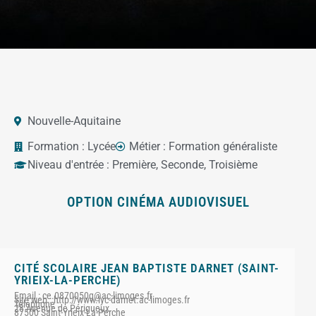
Nouvelle-Aquitaine
Formation :
Lycée
Métier :
Formation généraliste
Niveau d'entrée :
Première
,
Seconde
,
Troisième
OPTION CINÉMA AUDIOVISUEL
CITÉ SCOLAIRE JEAN BAPTISTE DARNET (SAINT-
YRIEIX-LA-PERCHE)
Email : ce.0870050g@ac-limoges.fr
Site web : http://www.lyc-darnet.ac-limoges.fr
Téléphone :
28 Avenue de Périgueux
87500 Saint-Yrieix-La-Perche