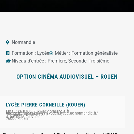
Normandie
Formation :
Lycée
Métier :
Formation généraliste
Niveau d'entrée :
Première
,
Seconde
,
Troisième
OPTION CINÉMA AUDIOVISUEL – ROUEN
LYCÉE PIERRE CORNEILLE (ROUEN)
Email : ce.0760090k@ac-normandie.fr
Site web : https://corneille-rouen.lycee.ac-normandie.fr/
Téléphone : 02 35 07 88 00
4, rue du Maulévrier
76000 Rouen