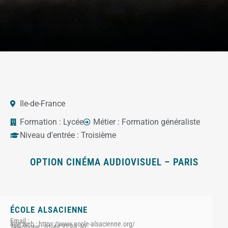
Ile-de-France
Formation :
Lycée
Métier :
Formation généraliste
Niveau d'entrée :
Troisième
OPTION CINÉMA AUDIOVISUEL – PARIS
ÉCOLE ALSACIENNE
Email :
Site web : https://www.ecole-alsacienne.org/
Téléphone : 01 44 32 04 70