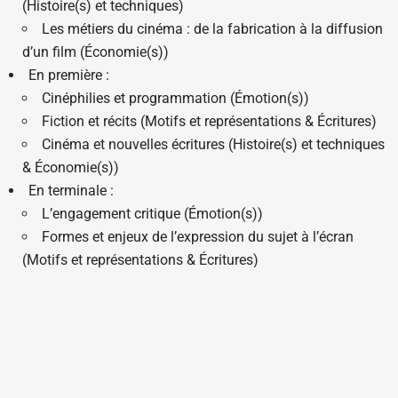
(Histoire(s) et techniques)
Les métiers du cinéma : de la fabrication à la diffusion
d’un film (Économie(s))
En première :
Cinéphilies et programmation (Émotion(s))
Fiction et récits (Motifs et représentations & Écritures)
Cinéma et nouvelles écritures (Histoire(s) et techniques
& Économie(s))
En terminale :
L’engagement critique (Émotion(s))
Formes et enjeux de l’expression du sujet à l’écran
(Motifs et représentations & Écritures)
Cinémas indépendants (Histoire(s) et techniques &
Économie(s))
Coût
: lycée privé, entre 0 et 1500 euros par an, suivant
revenus des parents.