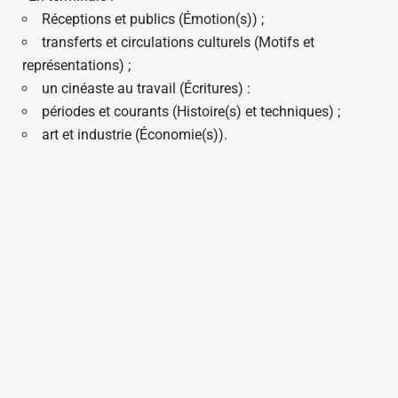
Réceptions et publics (Émotion(s)) ;
transferts et circulations culturels (Motifs et
représentations) ;
un cinéaste au travail (Écritures) :
périodes et courants (Histoire(s) et techniques) ;
art et industrie (Économie(s)).
Coût
: Lycée privé, 1130 euros par an
Ouverte sur rendez-vous du lundi au vendredi
courrier@videadoc.com