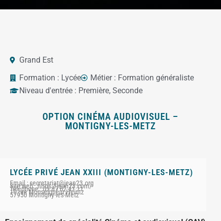
Grand Est
Formation :
Lycée
Métier :
Formation généraliste
Niveau d'entrée :
Première
,
Seconde
OPTION CINÉMA AUDIOVISUEL –
MONTIGNY-LES-METZ
LYCÉE PRIVÉ JEAN XXIII (MONTIGNY-LES-METZ)
Email : secretariat@jean23.org
Site web : https://jean23.com/
Téléphone : 03 87 62 41 11
10 rue Monseigneur Heintz
57950 Montigny-les-Metz