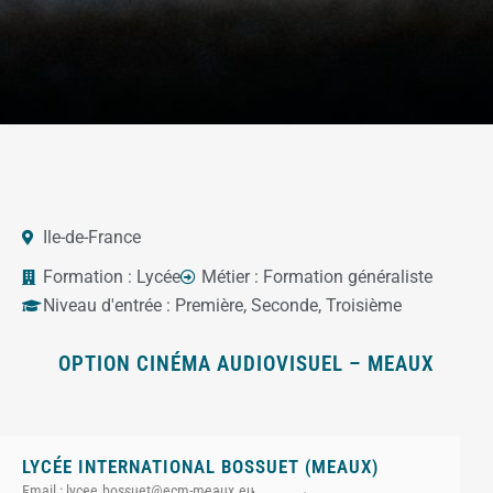
Ile-de-France
Formation :
Lycée
Métier :
Formation généraliste
Niveau d'entrée :
Première
,
Seconde
,
Troisième
OPTION CINÉMA AUDIOVISUEL – MEAUX
LYCÉE INTERNATIONAL BOSSUET (MEAUX)
Email : lycee.bossuet@ecm-meaux.eu