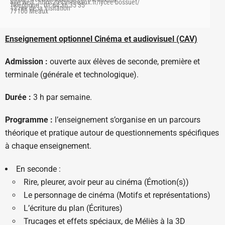
Site web : https://ecm-meaux.fr/lycee-bossuet/
Téléphone : 01 64 36 35 35
12 rue de la Visitation
77100 Meaux
Enseignement optionnel Cinéma et audiovisuel (CAV)
Admission :
ouverte aux élèves de seconde, première et
terminale (générale et technologique).
Durée :
3 h par semaine.
Programme :
l’enseignement s’organise en un parcours
théorique et pratique autour de questionnements spécifiques
à chaque enseignement.
En seconde :
Rire, pleurer, avoir peur au cinéma (Émotion(s))
Le personnage de cinéma (Motifs et représentations)
L’écriture du plan (Écritures)
Trucages et effets spéciaux, de Méliès à la 3D