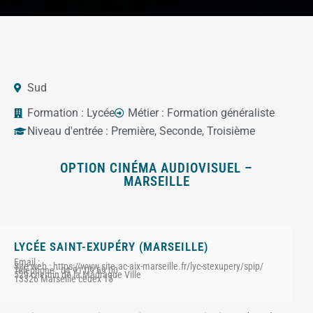
Sud
Formation :
Lycée
Métier :
Formation généraliste
Niveau d'entrée :
Première
,
Seconde
,
Troisième
OPTION CINÉMA AUDIOVISUEL –
MARSEILLE
LYCÉE SAINT-EXUPÉRY (MARSEILLE)
Email :
Site web : https://www.site.ac-aix-marseille.fr/lyc-stexupery/spip/
Téléphone : 04 91 09 69 00
529 chemin de la Madrague Ville
13326 Marseille cedex 15