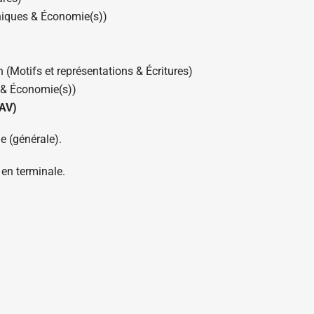
hniques & Économie(s))
n (Motifs et représentations & Écritures)
 & Économie(s))
CAV)
e (générale).
en terminale.
à la réception (Émotion(s) & Motifs et
critures).
chniques).