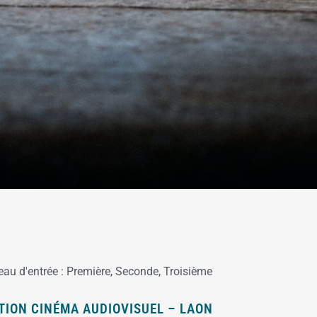
eau d'entrée :
Première
,
Seconde
,
Troisième
TION CINÉMA AUDIOVISUEL – LAON