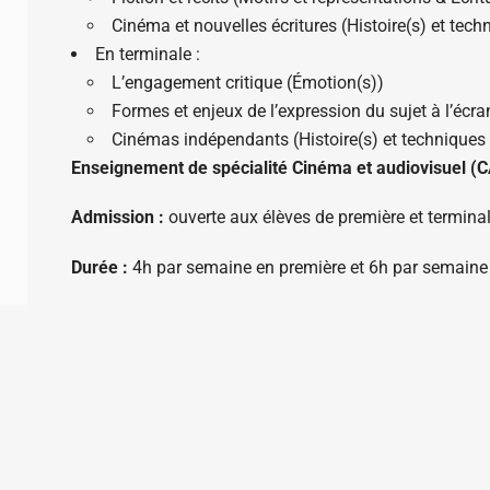
Cinéma et nouvelles écritures (Histoire(s) et tec
En terminale :
L’engagement critique (Émotion(s))
Formes et enjeux de l’expression du sujet à l’écra
Cinémas indépendants (Histoire(s) et techniques
Enseignement de spécialité Cinéma et audiovisuel (
Admission :
ouverte aux élèves de première et terminal
Durée :
4h par semaine en première et 6h par semaine 
Programme :
en première :
Les genres cinématographiques, de la production 
représentations).
Être auteur, de l’écriture de scénario au final cut (É
Une technique dans son histoire (Histoire(s) et te