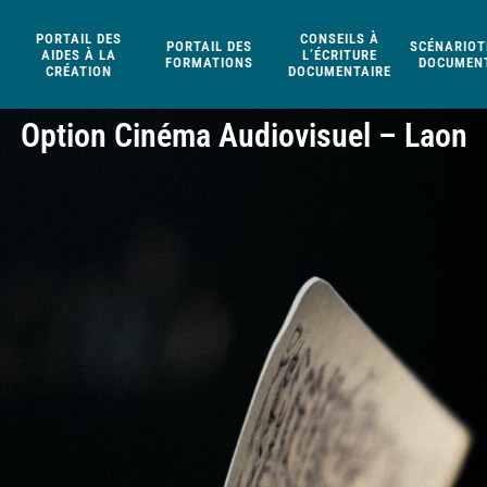
PORTAIL DES
CONSEILS À
PORTAIL DES
SCÉNARIOT
AIDES À LA
L’ÉCRITURE
FORMATIONS
DOCUMENT
CRÉATION
DOCUMENTAIRE
Option Cinéma Audiovisuel – Laon