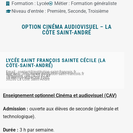
Formation :
Lycée
Métier :
Formation généraliste
Niveau d'entrée :
Première
,
Seconde
,
Troisième
OPTION CINÉMA AUDIOVISUEL – LA
CÔTE SAINT-ANDRÉ
LYCÉE SAINT FRANÇOIS SAINTE CÉCILE (LA
CÔTE-SAINT-ANDRÉ)
Email : contact@institution-saint-francois.fr
Site web : http://www.institution-saint-francois.fr
Téléphone : 04 74 20 32 44
18 Avenue Maréchal Foch
38260 La Côte Saint-André
Enseignement optionnel Cinéma et audiovisuel (CAV)
Admission :
ouverte aux élèves de seconde (générale et
technologique).
Durée :
3 h par semaine.