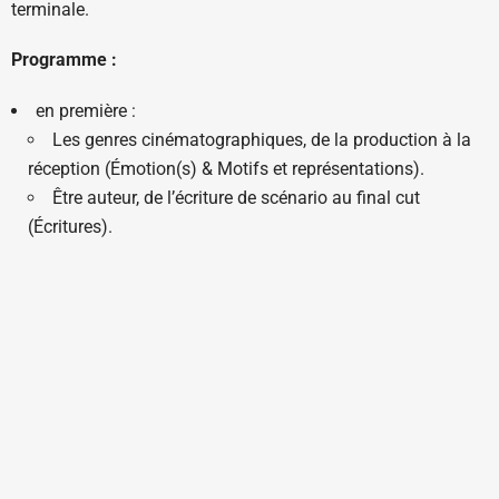
terminale.
Programme :
en première :
Les genres cinématographiques, de la production à la
réception (Émotion(s) & Motifs et représentations).
Être auteur, de l’écriture de scénario au final cut
(Écritures).
Une technique dans son histoire (Histoire(s) et
techniques).
Les studios (Économie(s)).
En terminale :
Réceptions et publics (Émotion(s)) ;
transferts et circulations culturels (Motifs et
représentations) ;
un cinéaste au travail (Écritures) :
périodes et courants (Histoire(s) et techniques) ;