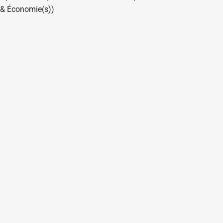
 & Économie(s))
NOUS CONTACTER
CLIQUEZ-ICI