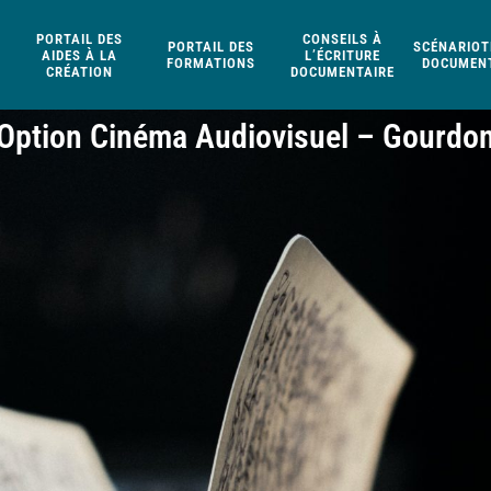
PORTAIL DES
CONSEILS À
PORTAIL DES
SCÉNARIOT
AIDES À LA
L’ÉCRITURE
FORMATIONS
DOCUMENT
CRÉATION
DOCUMENTAIRE
Option Cinéma Audiovisuel – Gourdo