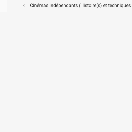
Cinémas indépendants (Histoire(s) et techniques
N DU SITE
AUTRES PAGES
ils à l'écriture documentaire
Portail des aides à la création
riothèque documentaire
Portail des formations
sommes-nous ?
Témoignages
Ressources